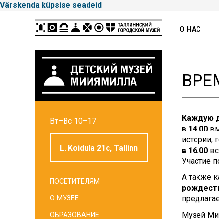
Värskenda küpsise seadeid
Peamenüü
О НАС
ВРЕ
Tallinna
Каждую де
Вт–Вс 10–17
Linnamuuseum
в 14.00
вм
истории, 
L. Koidula 21c, Tallinn
в 16.00
вс
Участие п
А также 
ПОСЕТИТЕЛЯМ
рождеств
О МУЗЕЕ
предлагае
Музей Ми
ОБРАЗОВАНИЕ