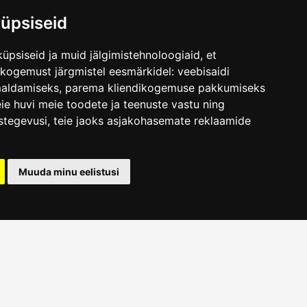
üpsiseid
üpsiseid ja muid jälgimistehnoloogiaid, et
.ee
skogemust järgmistel eesmärkidel:
veebisaidi
maldamiseks
,
parema kliendikogemuse pakkumiseks
ie huvi meie toodete ja teenuste vastu ning
stegevusi
,
teie jaoks asjakohasemate reklaamide
Muuda minu eelistusi