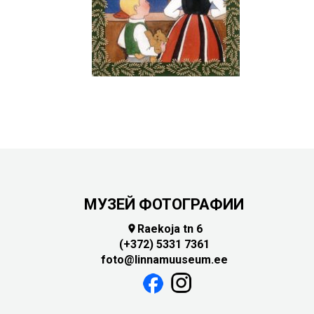
Touch
device
users
can
use
touch
and
swipe
gestures.
МУЗЕЙ ФОТОГРАФИИ
Raekoja tn 6

(+372) 5331 7361
foto@linnamuuseum.ee