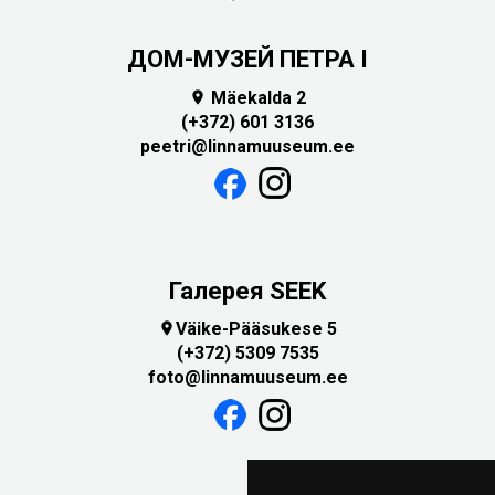
ДОМ-МУЗЕЙ ПЕТРА I
Mäekalda 2

(+372) 601 3136
peetri@linnamuuseum.ee
Галерея SEEK
Väike-Pääsukese 5

(+372) 5309 7535
foto@linnamuuseum.ee