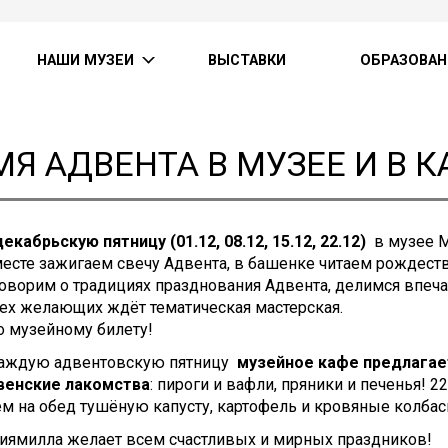
НАШИ МУЗЕИ
ВЫСТАВКИ
ОБРАЗОВАН
МЯ АДВЕНТА В МУЗЕЕ И В
кабрьскую пятницу (01.12, 08.12, 15.12, 22.12)
в музее 
есте зажигаем свечу Адвента, в башенке читаем рождест
говорим о традициях празднования Адвента, делимся впеч
ех желающих ждёт тематическая мастерская.
о музейному билету!
каждую адвентовскую пятницу
музейное кафе предлагае
енские лакомства
: пироги и вафли, пряники и печенья! 2
м на обед тушёную капусту, картофель и кровяные колбас
иямилла желает всем счастливых и мирных праздников!