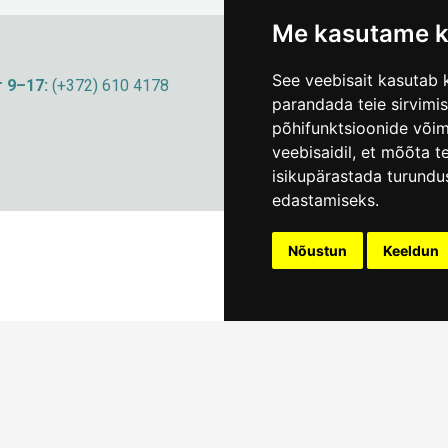
Me kasutame k
See veebisait kasutab k
 9–17:
(+372) 610 4178
info@linnamuuseum
parandada teie sirvimi
põhifunktsioonide või
veebisaidil
,
et mõõta te
isikupärastada turundu
edastamiseks
.
Nõustun
Keeldun