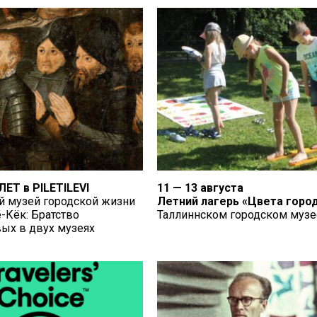
ЕТ в PILETILEVI
11 — 13 августа
й музей городской жизни
Летний лагерь «Цвета горо
-Кёк: Братство
Таллиннском городском музе
ых в двух музеях