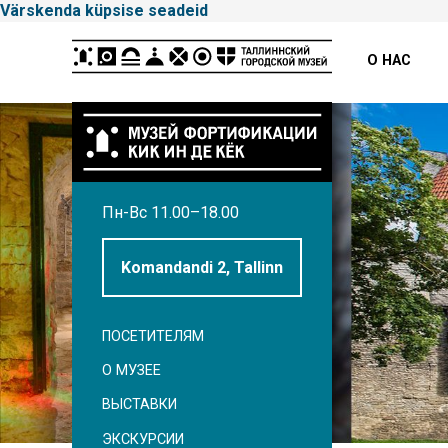
Värskenda küpsise seadeid
Peamenüü
О НАС
Tallinna
Пн-Вс 11.00–18.00
Linnamuuseum
Komandandi 2, Tallinn
ПОСЕТИТЕЛЯМ
Külgpaani
О МУЗЕЕ
navigatsioon
ВЫСТАВКИ
ЭКСКУРСИИ