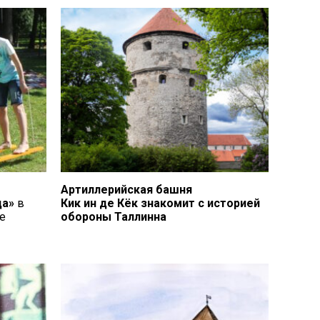
Touch
device
users
can
use
touch
and
swipe
gestures.
Артиллерийская башня
да»
в
Кик ин де Кёк знакомит с историей
е
обороны Таллинна