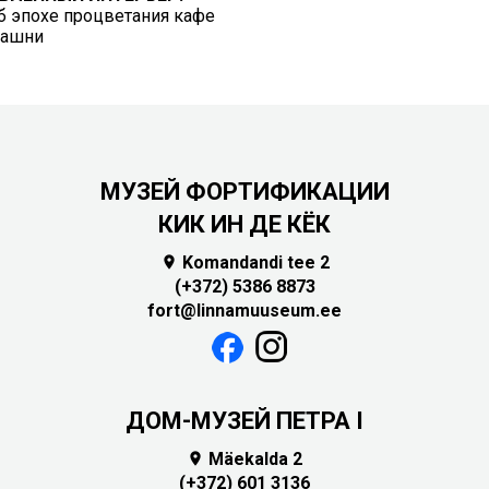
б эпохе процветания кафе
башни
МУЗЕЙ ФОРТИФИКАЦИИ
КИК ИН ДЕ КЁК
Komandandi tee 2

(+372) 5386 8873
fort@linnamuuseum.ee
ДОМ-МУЗЕЙ ПЕТРА I
Mäekalda 2

(+372) 601 3136