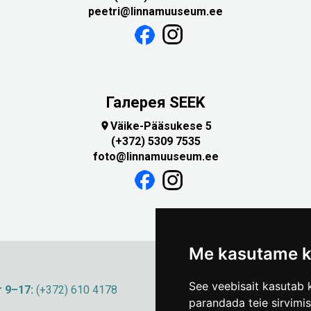
peetri@linnamuuseum.ee
Галерея SEEK
Väike-Pääsukese 5

(+372) 5309 7535
foto@linnamuuseum.ee
Me kasutame k
See veebisait kasutab k
 9–17:
(+372) 610 4178
info@linnamuuseum
parandada teie sirvimi