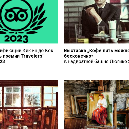
ификации Кик ин де Кёк
Выставка „Кофе пить можн
 премии Travelers’
бесконечно»
23
в надвратной башне Люгике 