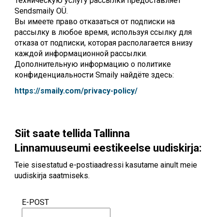
Техническую услугу рассылки предоставляет
Sendsmaily OÜ.
Вы имеете право отказаться от подписки на
рассылку в любое время, используя ссылку для
отказа от подписки, которая располагается внизу
каждой информационной рассылки.
Дополнительную информацию о политике
конфиденциальности Smaily найдёте здесь:
https://smaily.com/privacy-policy/
Siit saate tellida Tallinna
Linnamuuseumi eestikeelse uudiskirja:
Teie sisestatud e-postiaadressi kasutame ainult meie
uudiskirja saatmiseks.
E-POST