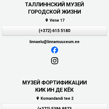
ТАЛЛИННСКИЙ МУЗЕЙ
ГОРОДСКОЙ ЖИЗНИ
Vene 17

(+372) 615 5180
linnaelu@linnamuuseum.ee
МУЗЕЙ ФОРТИФИКАЦИИ
КИК ИН ДЕ КЁК
Komandandi tee 2

(+372) 5386 8873