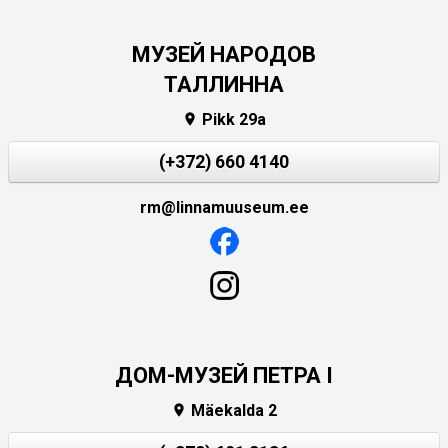
MУЗЕЙ НАРОДОВ
ТАЛЛИННА
Pikk 29a

(+372) 660 4140
rm@linnamuuseum.ee
ДОМ-МУЗЕЙ ПЕТРА I
Mäekalda 2
