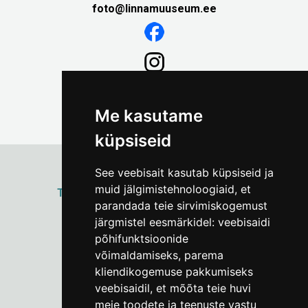
foto@linnamuuseum.ee
Me kasutame
küpsiseid
See veebisait kasutab küpsiseid ja
muid jälgimistehnoloogiaid, et
ТАЛЛИННСКИЙ
ГОРОДСКОЙ МУЗЕЙ
parandada teie sirvimiskogemust
Vene 17
järgmistel eesmärkidel:
veebisaidi
põhifunktsioonide
Пн–Пт 9–17:
(+372) 610 4178
võimaldamiseks
,
parema
kliendikogemuse pakkumiseks
info@linnamuuseum.ee
veebisaidil
,
et mõõta teie huvi
meie toodete ja teenuste vastu