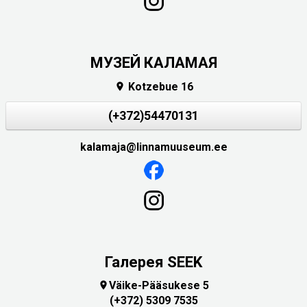
МУЗЕЙ КАЛАМАЯ
Kotzebue 16

(+372)54470131
kalamaja@linnamuuseum.ee
Галерея SEEK
Väike-Pääsukese 5

(+372) 5309 7535