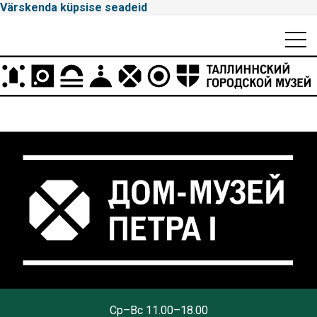
Värskenda küpsise seadeid
Mobiili
Men
Peamenüü
Tallinna
Cp–Вс 11.00–18.00