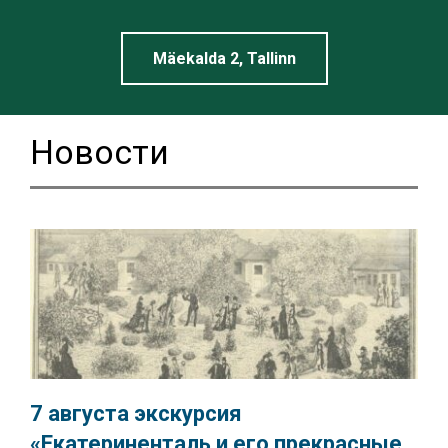
Linnamuuseum
Mäekalda 2, Tallinn
Новости
7 августа экскурсия
«Екатериненталь и его прекрасные