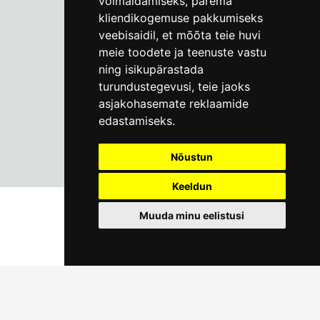
võimaldamiseks
,
parema
kliendikogemuse pakkumiseks
info@linnamuuseum.ee
veebisaidil
,
et mõõta teie huvi
meie toodete ja teenuste vastu
ning isikupärastada
turundustegevusi
,
teie jaoks
asjakohasemate reklaamide
edastamiseks
.
Nõustun
Keeldun
Muuda minu eelistusi