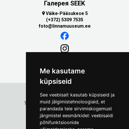
Галерея SEEK
Väike-Pääsukese 5

(+372) 5309 7535
foto@linnamuuseum.ee
Me kasutame
küpsiseid
See veebisait kasutab küpsiseid ja
muid jälgimistehnoloogiaid, et
ТАЛЛИННСКИЙ
ГОРОДСКОЙ МУЗЕЙ
parandada teie sirvimiskogemust
Vene 17
järgmistel eesmärkidel:
veebisaidi
põhifunktsioonide
Пн–Пт 9–17:
(+372) 610 4178