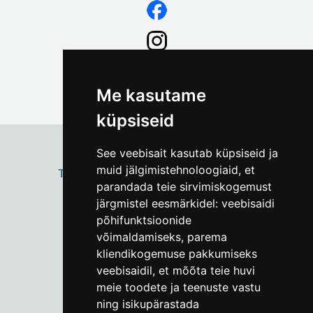
Me kasutame
küpsiseid
See veebisait kasutab küpsiseid ja
muid jälgimistehnoloogiaid, et
ТАЛЛИННСКИЙ
ГОРОДСКОЙ МУЗЕЙ
parandada teie sirvimiskogemust
Vene 17
järgmistel eesmärkidel:
veebisaidi
põhifunktsioonide
Пн–Пт 9–17:
(+372) 610 4178
võimaldamiseks
,
parema
kliendikogemuse pakkumiseks
info@linnamuuseum.ee
veebisaidil
,
et mõõta teie huvi
meie toodete ja teenuste vastu
ning isikupärastada