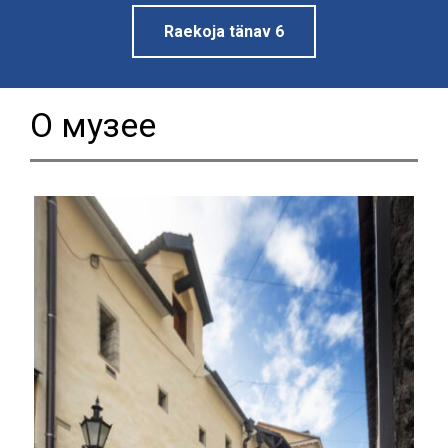
Raekoja tänav 6
О музее