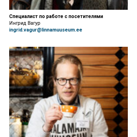
Специалист по работе с посетителями
Ингрид Вагур
ingrid.vagur@linnamuuseum.ee