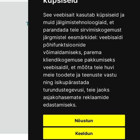
küpsiseid
See veebisait kasutab küpsiseid ja
muid jälgimistehnoloogiaid, et
ТАЛЛИННСКИЙ
ГОРОДСКОЙ МУЗЕЙ
parandada teie sirvimiskogemust
Vene 17
järgmistel eesmärkidel:
veebisaidi
põhifunktsioonide
Пн–Пт 9–17:
(+372) 610 4178
võimaldamiseks
,
parema
kliendikogemuse pakkumiseks
info@linnamuuseum.ee
veebisaidil
,
et mõõta teie huvi
meie toodete ja teenuste vastu
ning isikupärastada
turundustegevusi
,
teie jaoks
asjakohasemate reklaamide
edastamiseks
.
Nõustun
Keeldun