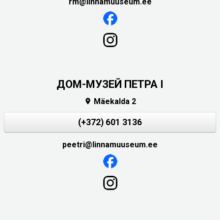
rm@linnamuuseum.ee
ДОМ-МУЗЕЙ ПЕТРА I
Mäekalda 2

(+372) 601 3136
peetri@linnamuuseum.ee