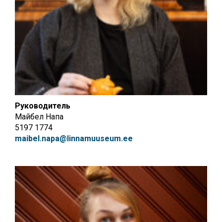
Руководитель
Майбел Напа
5197 1774
maibel.napa@linnamuuseum.ee