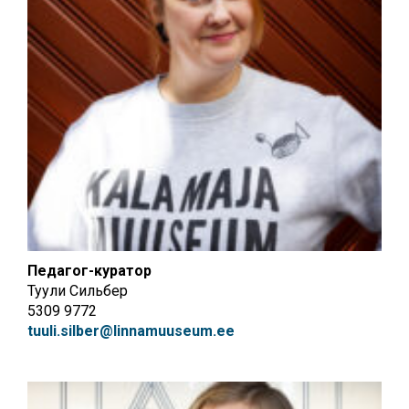
Педагог-куратор
Туули Сильбер
5309 9772
tuuli.silber@linnamuuseum.ee