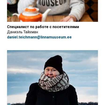
Специалист по работе с посетителями
Даниэль Тайхман
daniel.teichmann@linnamuuseum.ee