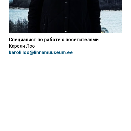
Специалист по работе с посетителями
Кароли Лоо
karoli.loo@linnamuuseum.ee