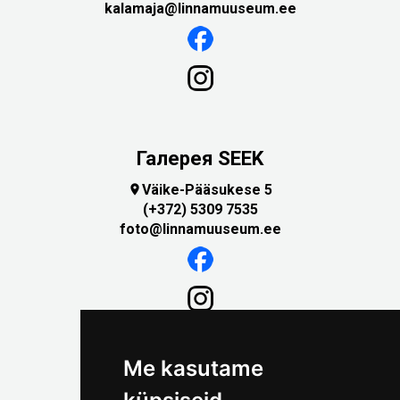
kalamaja@linnamuuseum.ee
Галерея SEEK
Väike-Pääsukese 5

(+372) 5309 7535
foto@linnamuuseum.ee
Me kasutame