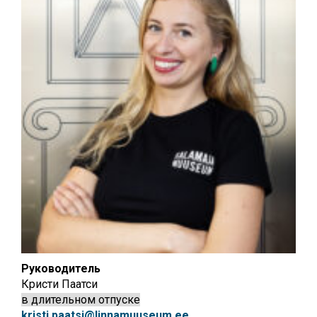
Руководитель
Кристи Паатси
в длительном отпуске
kristi.paatsi@linnamuuseum.ee