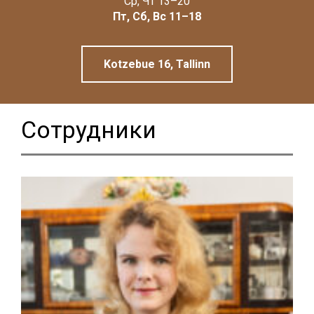
Ср, Чт 13–20
Linnamuuseum
Пт, Сб, Вс 11–18
Kotzebue 16, Tallinn
Сотрудники