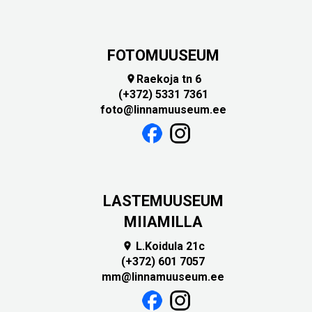
FOTOMUUSEUM
Raekoja tn 6

(+372) 5331 7361
foto@linnamuuseum.ee
LASTEMUUSEUM
MIIAMILLA
L.Koidula 21c

(+372) 601 7057
mm@linnamuuseum.ee