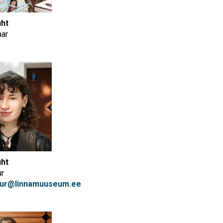
uht
aar
uht
ur
agur@linnamuuseum.ee