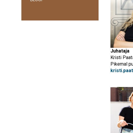
Juhataja
Kristi Paat
Pikemal p
kristi.pa