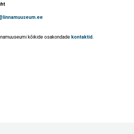
uht
o@linnamuuseum.ee
Linnamuuseumi kõikide osakondade
kontaktid.