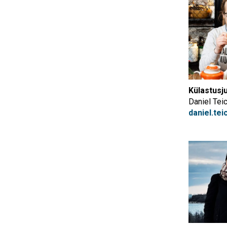
Külastusj
Daniel Te
daniel.t