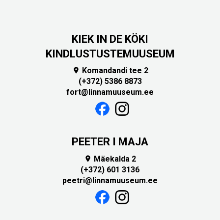
KIEK IN DE KÖKI
KINDLUSTUSTEMUUSEUM
Komandandi tee 2

(+372) 5386 8873
fort@linnamuuseum.ee
PEETER I MAJA
Mäekalda 2

(+372) 601 3136
peetri@linnamuuseum.ee