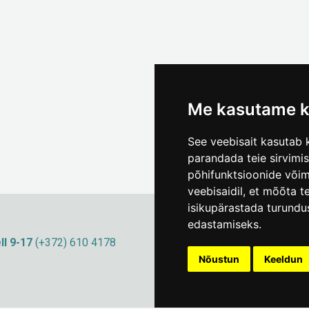
Me kasutame k
See veebisait kasutab k
parandada teie sirvimi
põhifunktsioonide või
veebisaidil
,
et mõõta te
isikupärastada turundu
edastamiseks
.
ll 9-17
(+372) 610 4178
info@linnamuuseum
Küpsisepoliitika
Nõustun
Keeldun