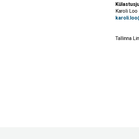
Külastusj
Karoli Loo
karoli.lo
Tallinna 