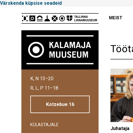
Värskenda küpsise seadeid
Peamenüü
MEIST
Tööt
Tallinna
K, N 13–20
Linnamuuseum
R, L, P 11–18
Kotzebue 16
KÜLASTAJALE
Külgpaani
Juhataja