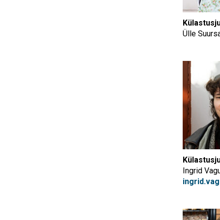
Külastusj
Ülle Suurs
Külastusj
Ingrid Vag
ingrid.v