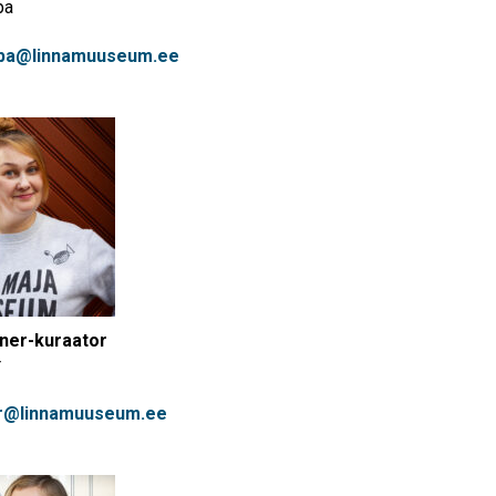
pa
apa@linnamuuseum.ee
ner-kuraator
r
ber@linnamuuseum.ee