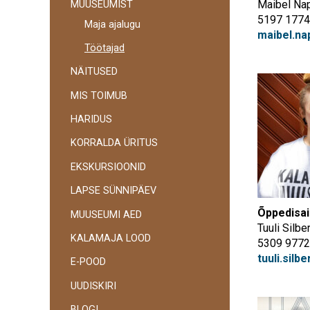
Maibel Na
MUUSEUMIST
navigatsioon
5197 1774
Maja ajalugu
maibel.n
Töötajad
NÄITUSED
MIS TOIMUB
HARIDUS
KORRALDA ÜRITUS
EKSKURSIOONID
LAPSE SÜNNIPÄEV
Õppedisai
MUUSEUMI AED
Tuuli Silbe
KALAMAJA LOOD
5309 9772
tuuli.sil
E-POOD
UUDISKIRI
BLOGI