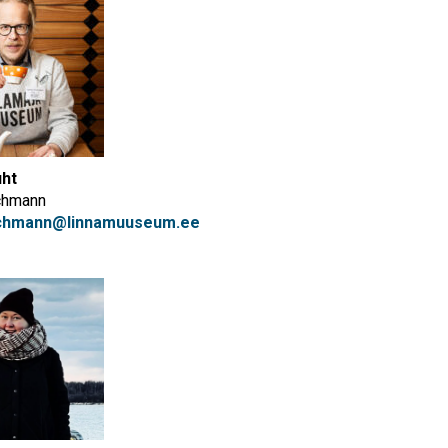
uht
ichmann
eichmann@linnamuuseum.ee