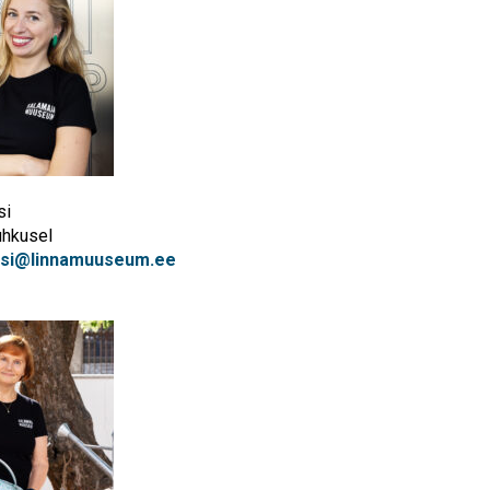
si
uhkusel
atsi@linnamuuseum.ee