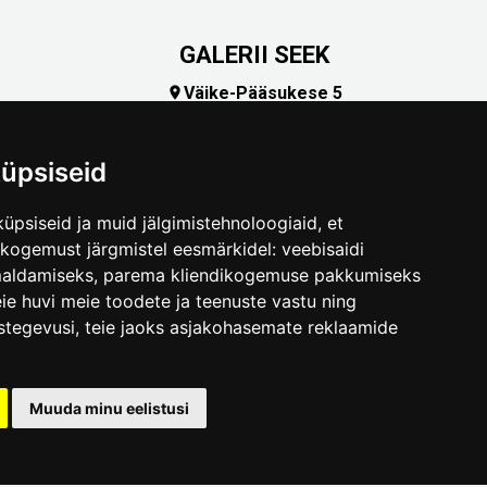
GALERII SEEK
Väike-Pääsukese 5

(+372) 5309 7535
foto@linnamuuseum.ee
üpsiseid
üpsiseid ja muid jälgimistehnoloogiaid, et
skogemust järgmistel eesmärkidel:
veebisaidi
maldamiseks
,
parema kliendikogemuse pakkumiseks
ie huvi meie toodete ja teenuste vastu ning
stegevusi
,
teie jaoks asjakohasemate reklaamide
.ee
Muuda minu eelistusi