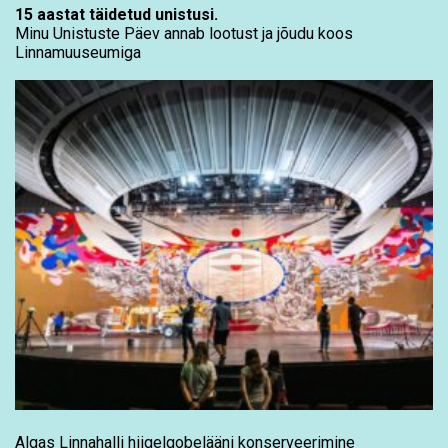
15 aastat täidetud unistusi.
Minu Unistuste Päev annab lootust ja jõudu koos
Linnamuuseumiga
Algas Linnahalli hiigelgobelääni konserveerimine