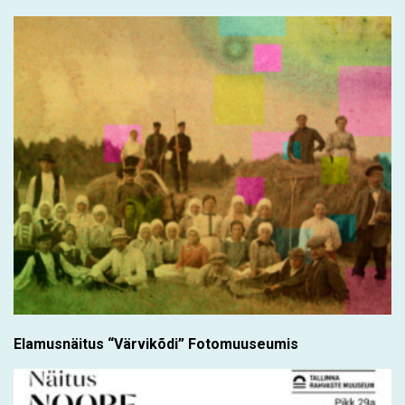
Elamusnäitus “Värvikõdi” Fotomuuseumis