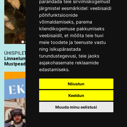
parandada teie sirvimiskogemust
järgmistel eesmärkidel:
veebisaidi
põhifunktsioonide
võimaldamiseks
,
parema
kliendikogemuse pakkumiseks
veebisaidil
,
et mõõta teie huvi
meie toodete ja teenuste vastu
ning isikupärastada
ÜHISPILET PILETILEVIST
turundustegevusi
,
teie jaoks
Linnaelumuuseum ja Kiek in de Kök:
asjakohasemate reklaamide
Mustpeade vennaskond kahes muuseumis
edastamiseks
.
Nõustun
Keeldun
Muuda minu eelistusi