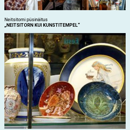
Neitsitorni püsinäitus
„NEITSITORN KUI KUNSTITEMPEL“