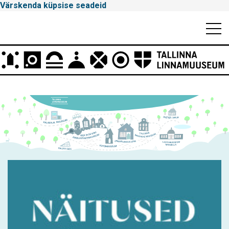
Värskenda küpsise seadeid
Mobiili
Men
Peamenüü
Tallinna
Linnamuuseum