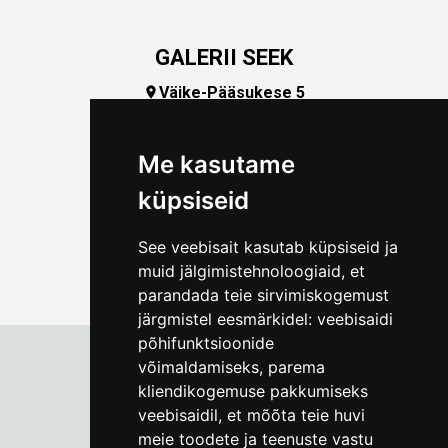
GALERII SEEK
Väike-Pääsukese 5

(+372) 5309 7535
foto@linnamuuseum.ee
Me kasutame
küpsiseid
See veebisait kasutab küpsiseid ja
muid jälgimistehnoloogiaid, et
parandada teie sirvimiskogemust
järgmistel eesmärkidel:
veebisaidi
põhifunktsioonide
võimaldamiseks
,
parema
kliendikogemuse pakkumiseks
Tallinna Linnamuuseum
veebisaidil
,
et mõõta teie huvi
Vene 17
meie toodete ja teenuste vastu