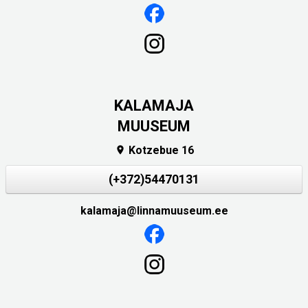
KALAMAJA
MUUSEUM
Kotzebue 16

(+372)54470131
kalamaja@linnamuuseum.ee