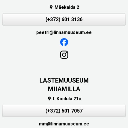
Mäekalda 2

(+372) 601 3136
peetri@linnamuuseum.ee
LASTEMUUSEUM
MIIAMILLA
L.Koidula 21c

(+372) 601 7057
mm@linnamuuseum.ee