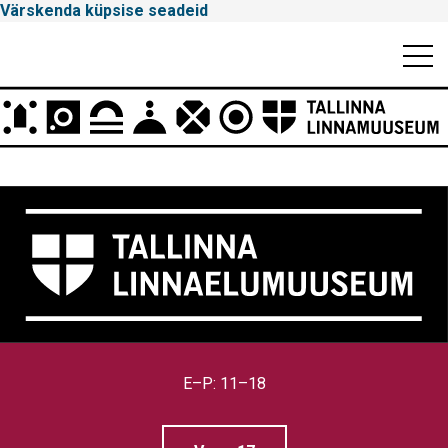
Värskenda küpsise seadeid
Mobiili
Men
Peamenüü
Tallinna
Linnamuuseum
E–P: 11–18