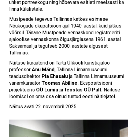
uhket portreekogu ning hõbevara esitleti meelsasti ka
linna külalistele.
Mustpeade tegevus Tallinnas katkes esimese
Nõukogude okupatsioon ajal 1940. aastal, kuid jätkus
võõrsil. Tänane Mustpeade vennaskond registreeriti
ajaloolise vennaskonna õigusjärglasena 1961. aastal
Saksamaal ja tegutseb 2000. aastate algusest
Tallinnas.
Näituse kuraatorid on Tartu Ülikooli kunstiajaloo
professor
Anu Mänd,
Tallinna Linnamuuseumi
teadusdirektor
Pia Ehasalu
ja Tallinna Linnamuuseumi
vanemkuraator
Toomas Abiline.
Ekspositsiooni
projekteeris
OÜ Lumia ja teostas OÜ Pult.
Näituse
loomisel on oma osa olnud tuntud eesti näitlejatel.
Näitus avati 22. novembril 2025.