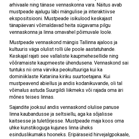
arhivaale ning tänase vennaskonna vara. Näitus avab
mustpeade ajalugu läbi mängulise ja interaktiivse
ekspositsiooni. Mustpeade isikulood keskajast
tänapäevani võimaldavad heita sügavama pilgu
vennaskonna ja linna omavahel põimuvale loole.
Mustpeade vennaskond mängis Tallinna ajaloos ja
kultuuris väga olulist rolli üle poole aastatuhande.
Keskajal rajati see vallaliste kaupmehesellide ning
võõramaiste kaupmeeste ühendusena. Vennaskond sai
tuntuks nii oma värvika peokultuuriga kui ka
dominiiklaste Katariina kiriku suurtoetajana. Kui
mustpeavend abiellus ja andis kodanikuvande, oli tal
võimalus astuda Suurgildi liikmeks või rajada oma äri
mõnes teises linnas.
Sajandite jooksul andis vennaskond olulise panuse
linna kaubandusse ja seltsiellu, aga ka sõjalisse
kaitsesse ja tuletõrjesse. Mustpeade maja koos oma
uhke kunstikoguga kujunes linna üheks
esinduslikumaks hooneks. Eripäraseid hirvejalgpokaale,