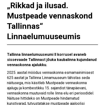
„Rikkad ja ilusad.
Mustpeade vennaskond
Tallinnas“
Linnaelumuuseumis
Tallinna linnaelumuuseumi II korrusel avaneb
sissevaade Tallinnast jõuka kaubalinna kujundanud
vennaskonna ajalukku.
2025. aastal möödus vennaskonna esmamainimisest
625 aastat ja Tallinna Linnamuuseum tähistas seda
näitusega, mis käsitleb Mustpeade vennaskonna
ajalugu ja kombestikku 15. sajandist tänapäevani,
vennaskonna muutuvaid rolle linna elu eri perioodidel.
Näituse hittideks on Mustpeade hindamatud
kunstivarad, tutvustatakse mustpeade ajaloolisi