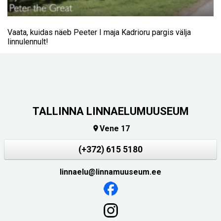
Vaata, kuidas näeb Peeter I maja Kadrioru pargis välja
linnulennult!
TALLINNA LINNAELUMUUSEUM
Vene 17

(+372) 615 5180
linnaelu@linnamuuseum.ee