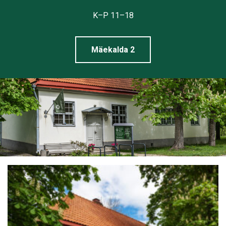
Tallinna
K–P 11–18
Linnamuuseum
Mäekalda 2