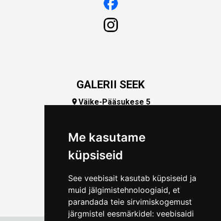
GALERII SEEK
Väike-Pääsukese 5

(+372) 5309 7535
foto@linnamuuseum.ee
Me kasutame
küpsiseid
See veebisait kasutab küpsiseid ja
muid jälgimistehnoloogiaid, et
parandada teie sirvimiskogemust
järgmistel eesmärkidel:
veebisaidi