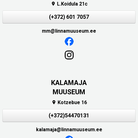
L.Koidula 21c

(+372) 601 7057
mm@linnamuuseum.ee
KALAMAJA
MUUSEUM
Kotzebue 16

(+372)54470131
kalamaja@linnamuuseum.ee