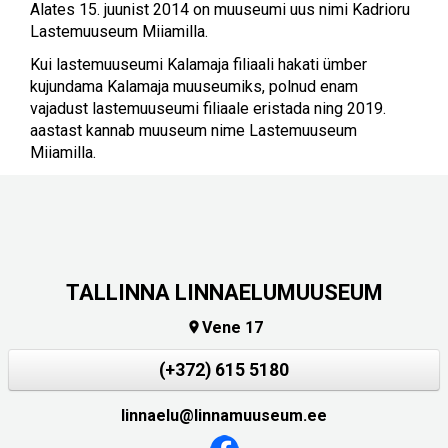
Alates 15. juunist 2014 on muuseumi uus nimi Kadrioru
Lastemuuseum Miiamilla.
Kui lastemuuseumi Kalamaja filiaali hakati ümber
kujundama Kalamaja muuseumiks, polnud enam
vajadust lastemuuseumi filiaale eristada ning 2019.
aastast kannab muuseum nime Lastemuuseum
Miiamilla.
TALLINNA LINNAELUMUUSEUM
Vene 17

(+372) 615 5180
linnaelu@linnamuuseum.ee