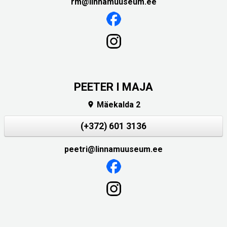
rm@linnamuuseum.ee
PEETER I MAJA
Mäekalda 2

(+372) 601 3136
peetri@linnamuuseum.ee