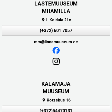
LASTEMUUSEUM
MIIAMILLA
L.Koidula 21c

(+372) 601 7057
mm@linnamuuseum.ee
KALAMAJA
MUUSEUM
Kotzebue 16

(+372)54470131