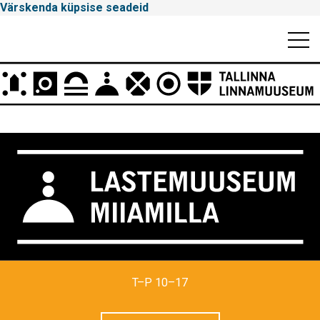
Värskenda küpsise seadeid
Mobiili
Men
Peamenüü
Tallinna
T–P 10–17
Linnamuuseum