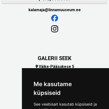
kalamaja@linnamuuseum.ee
GALERII SEEK
Väike-Pääsukese 5

(+372) 5309 7535
foto@linnamuuseum.ee
Me kasutame
küpsiseid
See veebisait kasutab küpsiseid ja