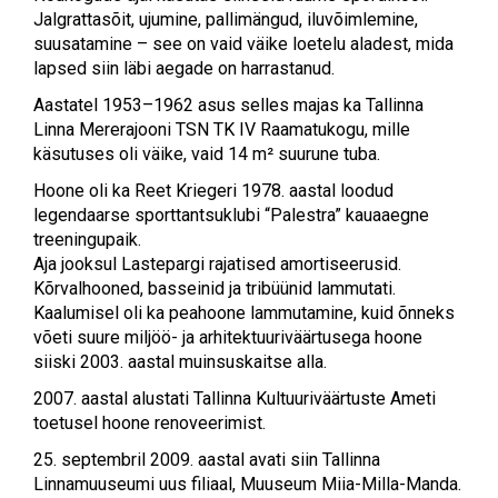
Jalgrattasõit, ujumine, pallimängud, iluvõimlemine,
suusatamine – see on vaid väike loetelu aladest, mida
lapsed siin läbi aegade on harrastanud.
Aastatel 1953–1962 asus selles majas ka Tallinna
Linna Mererajooni TSN TK IV Raamatukogu, mille
käsutuses oli väike, vaid 14 m² suurune tuba.
Hoone oli ka Reet Kriegeri 1978. aastal loodud
legendaarse sporttantsuklubi “Palestra” kauaaegne
treeningupaik.
Aja jooksul Lastepargi rajatised amortiseerusid.
Kõrvalhooned, basseinid ja tribüünid lammutati.
Kaalumisel oli ka peahoone lammutamine, kuid õnneks
võeti suure miljöö- ja arhitektuuriväärtusega hoone
siiski 2003. aastal muinsuskaitse alla.
2007. aastal alustati Tallinna Kultuuriväärtuste Ameti
toetusel hoone renoveerimist.
25. septembril 2009. aastal avati siin Tallinna
Linnamuuseumi uus filiaal, Muuseum Miia-Milla-Manda.