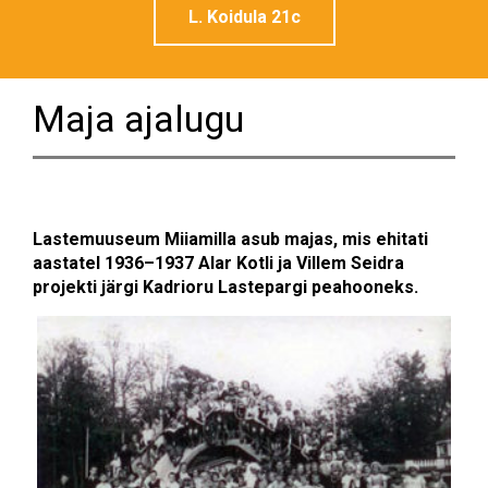
L. Koidula 21c
Maja ajalugu
Lastemuuseum Miiamilla asub majas, mis ehitati
aastatel 1936–1937 Alar Kotli ja Villem Seidra
projekti järgi Kadrioru Lastepargi peahooneks.