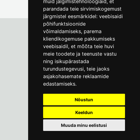
muid jälgimistehnoloogiaid, et
parandada teie sirvimiskogemust
järgmistel eesmärkidel:
veebisaidi
põhifunktsioonide
võimaldamiseks
,
parema
kliendikogemuse pakkumiseks
Tallinna Linnamuuseum
veebisaidil
,
et mõõta teie huvi
Vene 17
meie toodete ja teenuste vastu
ning isikupärastada
E-R kell 9-17
(+372) 610 4178
turundustegevusi
,
teie jaoks
asjakohasemate reklaamide
info@linnamuuseum.ee
edastamiseks
.
Küpsisepoliitika
Nõustun
Keeldun
Muuda minu eelistusi