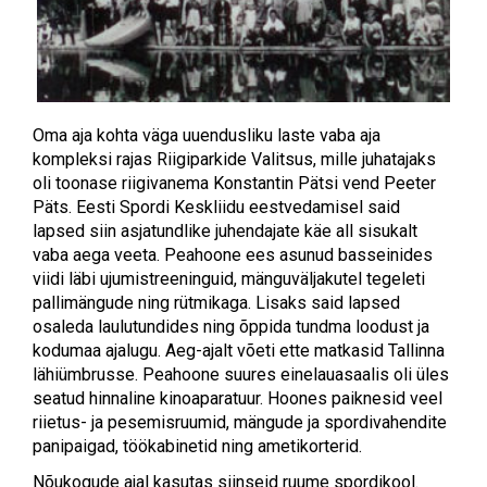
Oma aja kohta väga uuendusliku laste vaba aja
kompleksi rajas Riigiparkide Valitsus, mille juhatajaks
oli toonase riigivanema Konstantin Pätsi vend Peeter
Päts. Eesti Spordi Keskliidu eestvedamisel said
lapsed siin asjatundlike juhendajate käe all sisukalt
vaba aega veeta. Peahoone ees asunud basseinides
viidi läbi ujumistreeninguid, mänguväljakutel tegeleti
pallimängude ning rütmikaga. Lisaks said lapsed
osaleda laulutundides ning õppida tundma loodust ja
kodumaa ajalugu. Aeg-ajalt võeti ette matkasid Tallinna
lähiümbrusse. Peahoone suures einelauasaalis oli üles
seatud hinnaline kinoaparatuur. Hoones paiknesid veel
riietus- ja pesemisruumid, mängude ja spordivahendite
panipaigad, töökabinetid ning ametikorterid.
Nõukogude ajal kasutas siinseid ruume spordikool.