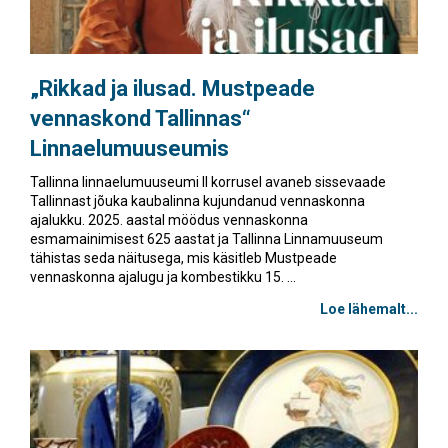
„Rikkad ja ilusad. Mustpeade
vennaskond Tallinnas“
Linnaelumuuseumis
Tallinna linnaelumuuseumi II korrusel avaneb sissevaade
Tallinnast jõuka kaubalinna kujundanud vennaskonna
ajalukku. 2025. aastal möödus vennaskonna
esmamainimisest 625 aastat ja Tallinna Linnamuuseum
tähistas seda näitusega, mis käsitleb Mustpeade
vennaskonna ajalugu ja kombestikku 15. ...
Loe lähemalt...