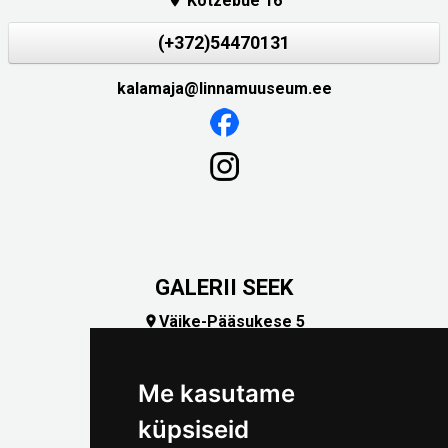
Kotzebue 16
(+372)54470131
kalamaja@linnamuuseum.ee
GALERII SEEK
Väike-Pääsukese 5

(+372) 5309 7535
foto@linnamuuseum.ee
Me kasutame
küpsiseid