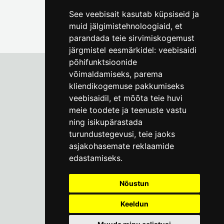
See veebisait kasutab küpsiseid ja
muid jälgimistehnoloogiaid, et
parandada teie sirvimiskogemust
järgmistel eesmärkidel:
veebisaidi
põhifunktsioonide
võimaldamiseks
,
parema
kliendikogemuse pakkumiseks
Tallinna Linnamuuseum
veebisaidil
,
et mõõta teie huvi
Vene 17
meie toodete ja teenuste vastu
ning isikupärastada
E-R kell 9-17
(+372) 610 4178
turundustegevusi
,
teie jaoks
asjakohasemate reklaamide
info@linnamuuseum.ee
edastamiseks
.
Küpsisepoliitika
Nõustun
Keeldun