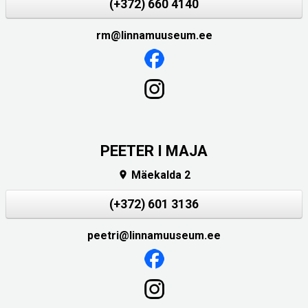
(+372) 660 4140
rm@linnamuuseum.ee
PEETER I MAJA
Mäekalda 2

(+372) 601 3136
peetri@linnamuuseum.ee