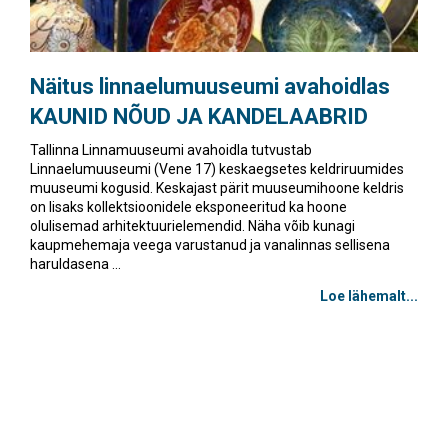
Näitus linnaelumuuseumi avahoidlas
KAUNID NÕUD JA KANDELAABRID
Tallinna Linnamuuseumi avahoidla tutvustab
Linnaelumuuseumi (Vene 17) keskaegsetes keldriruumides
muuseumi kogusid. Keskajast pärit muuseumihoone keldris
on lisaks kollektsioonidele eksponeeritud ka hoone
olulisemad arhitektuurielemendid. Näha võib kunagi
kaupmehemaja veega varustanud ja vanalinnas sellisena
haruldasena ...
Loe lähemalt...