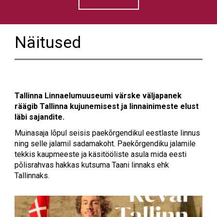
Näitused
Tallinna Linnaelumuuseumi värske väljapanek
räägib Tallinna kujunemisest ja linnainimeste elust
läbi sajandite.
Muinasaja lõpul seisis paekõrgendikul eestlaste linnus
ning selle jalamil sadamakoht. Paekõrgendiku jalamile
tekkis kaupmeeste ja käsitööliste asula mida eesti
põlisrahvas hakkas kutsuma Taani linnaks ehk
Tallinnaks.