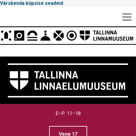
Värskenda küpsise seadeid
Mobiili
Men
Peamenüü
Tallinna
E–P: 11–18
Linnamuuseum
Vene 17