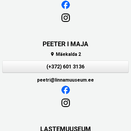
PEETER I MAJA
Mäekalda 2

(+372) 601 3136
peetri@linnamuuseum.ee
LASTEMUUSEUM