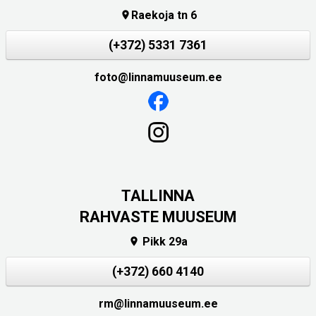
Raekoja tn 6

(+372) 5331 7361
foto@linnamuuseum.ee
TALLINNA
RAHVASTE MUUSEUM
Pikk 29a

(+372) 660 4140
rm@linnamuuseum.ee