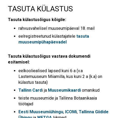
TASUTA KÜLASTUS
Tasuta külastusõigus kõigile:
rahvusvahelisel muuseumipäeval 18. mail
eelregistreetunud külastajatele
tasuta
muuseumipühapäevadel
Tasuta külastusõigus vastava dokumendi
esitamisel:
eelkooliealised lapsed kuni 6 a (v.a
Lastemuuseum Miiamilla, kus kuni 2 a (k.a) on
külastus tasuta)
Tallinn Card
i ja
Muuseumikaardi
omanikud
teiste muuseumide ja Tallinna Botaanikaaia
töötajad
Eesti Muuseumiühingu
,
ICOMi
,
Tallinna Giidide
Ühingu
ja
WFTGA
liikmed