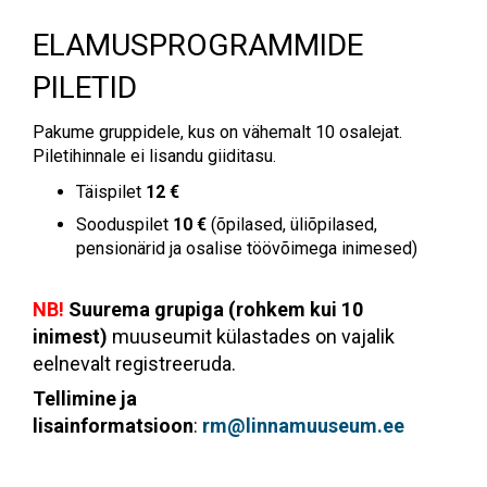
ELAMUSPROGRAMMIDE
PILETID
Pakume gruppidele, kus on vähemalt 10 osalejat.
Piletihinnale ei lisandu giiditasu.
Täispilet
12 €
Sooduspilet
10 €
(õpilased, üliõpilased,
pensionärid ja osalise töövõimega inimesed)
NB!
Suurema grupiga (rohkem kui 10
inimest)
muuseumit külastades on vajalik
eelnevalt registreeruda.
Tellimine ja
lisainformatsioon
:
rm@linnamuuseum.ee