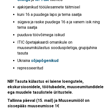
ajakirjanikud tööülesannete täitmisel
kuni 16 a puudega laps ja tema saatja
sügava ja raske puudega 16 a ja vanem isik ning
tema saatja
puuduva töövõimega isikud
ITIC õpetajakaardi omanikule on
muuseumikülastus sooduspiletiga, grupijuhina
tasuta
Ukraina
sõjapõgenikud
represseeritud
NB! Tasuta külastus ei laiene loengutele,
ekskursioonidele, töötubadele, muuseumitundidele
ega muudele tasulistele üritustele.
Tallinna päeval (15. mail) ja Muuseumiööl on
sissepääs muuseumisse 1€