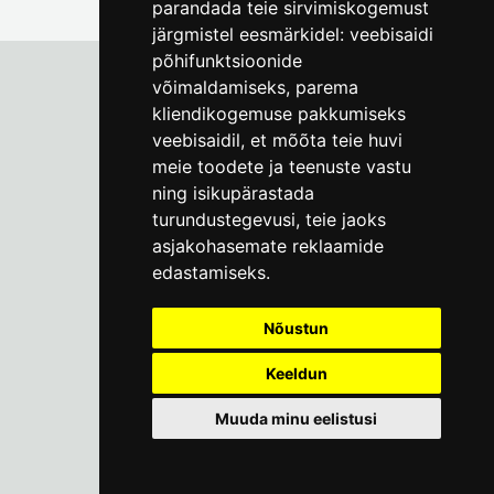
parandada teie sirvimiskogemust
järgmistel eesmärkidel:
veebisaidi
põhifunktsioonide
võimaldamiseks
,
parema
kliendikogemuse pakkumiseks
Tallinna Linnamuuseum
veebisaidil
,
et mõõta teie huvi
Vene 17
meie toodete ja teenuste vastu
ning isikupärastada
E-R kell 9-17
(+372) 610 4178
turundustegevusi
,
teie jaoks
asjakohasemate reklaamide
info@linnamuuseum.ee
edastamiseks
.
Küpsisepoliitika
Nõustun
Keeldun
Muuda minu eelistusi