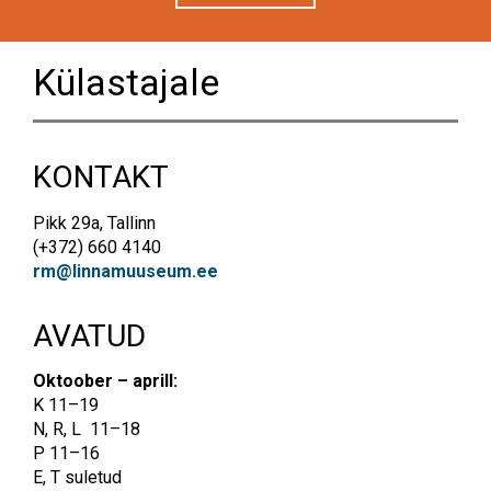
Külastajale
KONTAKT
Pikk 29a, Tallinn
(+372) 660 4140
rm@linnamuuseum.ee
AVATUD
Oktoober – aprill:
K
11–19
N, R, L 11–18
P 11–16
E, T suletud