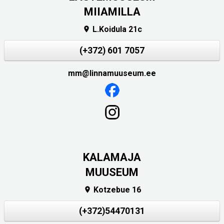
MIIAMILLA
L.Koidula 21c

(+372) 601 7057
mm@linnamuuseum.ee
KALAMAJA
MUUSEUM
Kotzebue 16

(+372)54470131