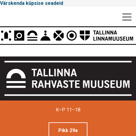
Värskenda küpsise seadeid
Mobiili
Men
Peamenüü
Tallinna
K–P 11–18
Linnamuuseum
Pikk 29a