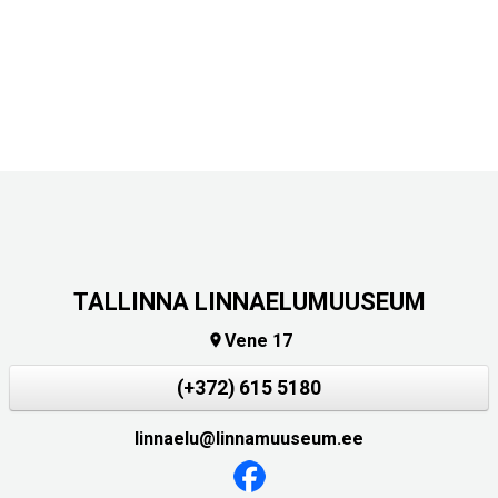
TALLINNA LINNAELUMUUSEUM
Vene 17

(+372) 615 5180
linnaelu@linnamuuseum.ee