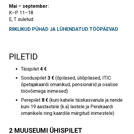
Mai – september:
K–P
11–18
E, T
suletud
RIIKLIKUD PÜHAD JA LÜHENDATUD TÖÖPÄEVAD
PILETID
Täispilet
4 €
Sooduspilet
3 €
(õpilased, üliõpilased, ITIC
õpetajakaardi omanikud, pensionärid ja osalise
töövõimega inimesed)
Perepilet
8 €
(kuni kahele täiskasvanule ja nende
kuni 19 aastastele (k.a) lastele ja Perekaardi
omanikele ning kaardile märgitud inimestele)
2 MUUSEUMI ÜHISPILET