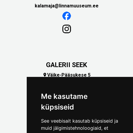
kalamaja@linnamuuseum.ee
GALERII SEEK
Väike-Pääsukese 5

(+372) 5309 7535
foto@linnamuuseum.ee
Me kasutame
küpsiseid
See veebisait kasutab küpsiseid ja
muid jälgimistehnoloogiaid, et