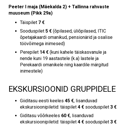
Peeter I maja (Mäekalda 2) + Tallinna rahvaste
muuseum (Pikk 29a)
Täispilet
7 €
Sooduspilet
5 €
(õpilased, üliõpilased, ITIC
õpetajakaardi omanikud, pensionärid ja osalise
töövõimega inimesed)
Perepilet
14 €
(kuni kahele täiskasvanule ja
nende kuni 19 aastastele (k.a) lastele ja
Perekaardi omanikele ning kaardile märgitud
inimestele)
EKSKURSIOONID GRUPPIDELE
Giiditasu eesti keeles
45 €
, lisanduvad
ekskursioonipiletid: täispilet
4 €
sooduspilet
3 €
Giditasu võõrkeeles
60 €
, lisanduvad
ekskursioonipiletid: täispilet
4 €
sooduspilet
3 €