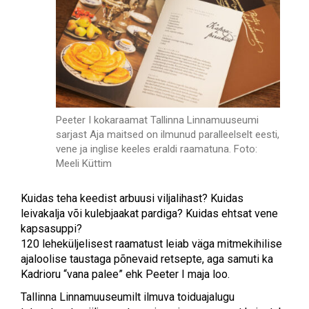
Peeter I kokaraamat Tallinna Linnamuuseumi
sarjast Aja maitsed on ilmunud paralleelselt eesti,
vene ja inglise keeles eraldi raamatuna. Foto:
Meeli Küttim
Kuidas teha keedist arbuusi viljalihast? Kuidas
leivakalja või kulebjaakat pardiga? Kuidas ehtsat vene
kapsasuppi?
120 leheküljelisest raamatust leiab väga mitmekihilise
ajaloolise taustaga põnevaid retsepte, aga samuti ka
Kadrioru “vana palee” ehk Peeter I maja loo.
Tallinna Linnamuuseumilt ilmuva toiduajalugu