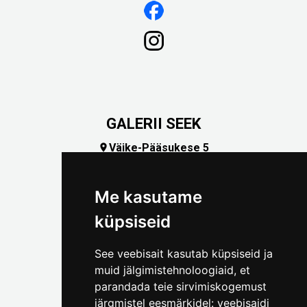
GALERII SEEK
Väike-Pääsukese 5

(+372) 5309 7535
foto@linnamuuseum.ee
Me kasutame
küpsiseid
See veebisait kasutab küpsiseid ja
muid jälgimistehnoloogiaid, et
parandada teie sirvimiskogemust
järgmistel eesmärkidel:
veebisaidi