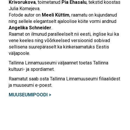
Krivorukova
, toimetanud
Pia Ehasalu
, tekstid koostas
Julia Kornejeva.
Fotode autor on
Meeli Küttim
, raamatu on kujundanud
ning sellele elegantselt ajaloolise köite vormi andnud
Angelika Schneider
.
Raamat on ilmunud paralleelselt nii eesti, inglise kui ka
vene keeles ning võõrkeelsed versioonid sobivad
sellisena suurepäraselt ka kinkeraamatuks Eestis
väljapoole.
Tallinna Linnamuuseumi väljaannet toetas Tallinna
kultuuri- ja spordiamet.
Raamatut saab osta Tallinna Linnamuuseumi filiaalidest
ja muuseumi e-poest.
MUUSEUMIPOODI >