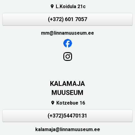
L.Koidula 21c

(+372) 601 7057
mm@linnamuuseum.ee
KALAMAJA
MUUSEUM
Kotzebue 16

(+372)54470131
kalamaja@linnamuuseum.ee