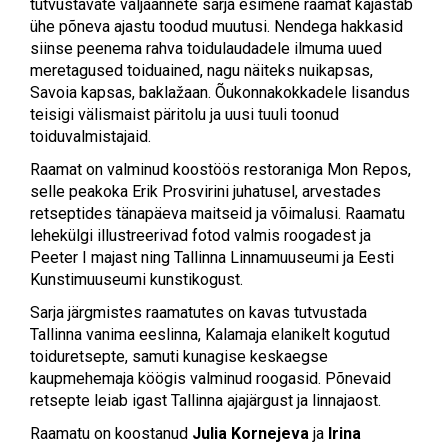
tutvustavate väljaannete sarja esimene raamat kajastab
ühe põneva ajastu toodud muutusi. Nendega hakkasid
siinse peenema rahva toidulaudadele ilmuma uued
meretagused toiduained, nagu näiteks nuikapsas,
Savoia kapsas, baklažaan. Õukonnakokkadele lisandus
teisigi välismaist päritolu ja uusi tuuli toonud
toiduvalmistajaid.
Raamat on valminud koostöös restoraniga Mon Repos,
selle peakoka Erik Prosvirini juhatusel, arvestades
retseptides tänapäeva maitseid ja võimalusi. Raamatu
lehekülgi illustreerivad fotod valmis roogadest ja
Peeter I majast ning Tallinna Linnamuuseumi ja Eesti
Kunstimuuseumi kunstikogust.
Sarja järgmistes raamatutes on kavas tutvustada
Tallinna vanima eeslinna, Kalamaja elanikelt kogutud
toiduretsepte, samuti kunagise keskaegse
kaupmehemaja köögis valminud roogasid. Põnevaid
retsepte leiab igast Tallinna ajajärgust ja linnajaost.
Raamatu on koostanud
Julia Kornejeva
ja
Irina