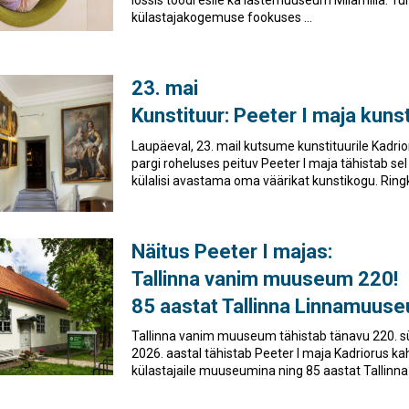
külastajakogemuse fookuses ...
23. mai
Kunstituur: Peeter I maja kunst
Laupäeval, 23. mail kutsume kunstituurile Kadrio
pargi roheluses peituv Peeter I maja tähistab se
külalisi avastama oma väärikat kunstikogu. Ringkä
Näitus Peeter I majas:
Tallinna vanim muuseum 220!
85 aastat Tallinna Linnamuus
Tallinna vanim muuseum tähistab tänavu 220. s
2026. aastal tähistab Peeter I maja Kadriorus k
külastajaile muuseumina ning 85 aastat Tallinna .