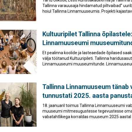
Tallinna varauusaja hindamatud piltvaibad” uurib 
hoiul Tallinna Linnamuuseumis. Projekti kajastav
Kultuuripilet Tallinna õpilastele
Linnamuuseumi muuseumitun
Et pealinna koolide ja lasteaedade õpilased saaks
välja töötanud Kultuuripileti. Tallinna haridusasut
Linnamuuseumi muuseumitunde. Linnamuuseumi u
Tallinna Linnamuuseum tänab v
tunnustati 2025. aasta panusta
18. jaanuaril toimus Tallinna Linnamuuseumi vab
muuseumi mitmesugustesse tegevustesse oma 
vabatahtlikega korraldas muuseum 2025 aastal ko