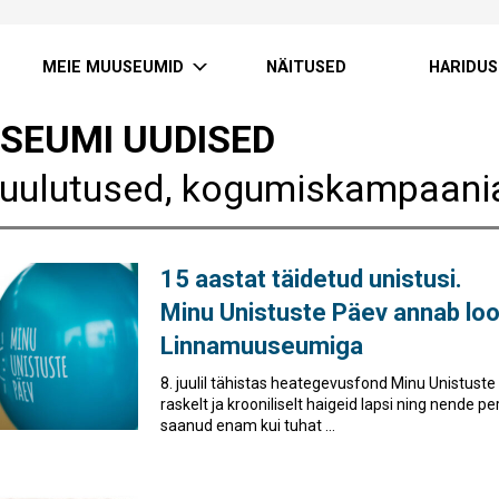
MEIE MUUSEUMID
NÄITUSED
HARIDUS
SEUMI UUDISED
uulutused, kogumiskampaania
15 aastat täidetud unistusi.
Minu Unistuste Päev annab loo
Linnamuuseumiga
8. juulil tähistas heategevusfond Minu Unistust
raskelt ja krooniliselt haigeid lapsi ning nende 
saanud enam kui tuhat ...