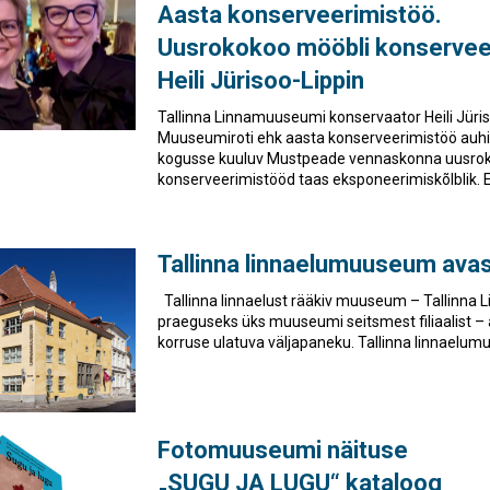
Aasta konserveerimistöö.
Uusrokokoo mööbli konservee
Heili Jürisoo-Lippin
Tallinna Linnamuuseumi konservaator Heili Jüri
Muuseumiroti ehk aasta konserveerimistöö auhin
kogusse kuuluv Mustpeade vennaskonna uusroko
konserveerimistööd taas eksponeerimiskõlblik. Ees
Tallinna linnaelumuuseum ava
Tallinna linnaelust rääkiv muuseum – Tallinna
praeguseks üks muuseumi seitsmest filiaalist – 
korruse ulatuva väljapaneku. Tallinna linnaelumu
Fotomuuseumi näituse
„SUGU JA LUGU“ kataloog