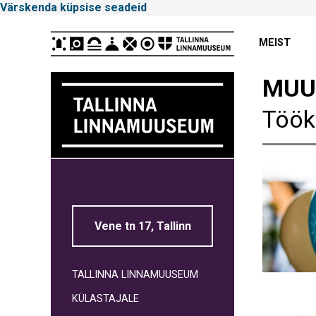
Värskenda küpsise seadeid
Peamenüü
MEIST
MUU
Töök
Tallinna
Linnamuuseum
Vene tn 17, Tallinn
TALLINNA LINNAMUUSEUM
KÜLASTAJALE