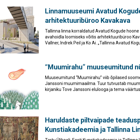
Linnamuuseumi Avatud Kogude 
arhitektuuribüroo Kavakava
Tallinna linna korraldatud Avatud Kogude hoone
avahoidla loomiseks võitis arhitektuuribüroo Kav
Vallner, Indrek Peil ja Ko Ai. „Tallinna Avatud Ko
“Muumirahu” muuseumitund n
Muuseumitund “Muumirahu” viib õpilased soomekee
Janssoni muumimaailma. Tuur tutvustab muumior
kirjaniku Tove Janssoni elulooga ja tema väärtust
Haruldaste piltvaipade teaduspr
Kunstiakadeemia ja Tallinna 
Tartu Ülikooli, Eesti Kunstiakadeemia ja Tallinn