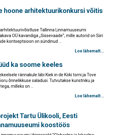
hoone arhitektuurikonkursi võitis
 arhitektuurivõistluse Tallinna Linnamuuseumi
akava OÜ kavandiga „Sissevaade“, mille autorid on Siiri
gude kontseptsioon on sündinud ...
Loe lähemalt...
üüd ka soome keeles
lsele rännakule läbi Kiek in de Köki torni ja Tove
u õnnelikkuse saladusi. Tutvutakse kunstniku ja
ega, milleks on ...
Loe lähemalt...
ojekt Tartu Ülikooli, Eesti
Linnamuuseumi koostöös
a Linnamuuseumi ühisprojekt ”Globaalne ja lokaalne: