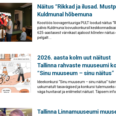
Näitus “Rikkad ja ilusad. Must
Kuldmunal hõbemuna
Koostöös loovagentuuriga PULT loodud näitus “R
pälvis Kuldmuna loovuskonkursil keskkonnadis
625-aastasest värvikast ajaloost kõnelev näitus 
pelgalt ...
2026. aasta kolm uut näitust
Tallinna rahvaste muuseumi ko
“Sinu muuseum – sinu näitus”
Ideekonkursi “Sinu muuseum – sinu näitus” tul
uskumatult tasavägised ja konkursi tulemuseks
väga huvitavat ja eriilmelist näitust. Täpsem info
Tallinna Linnamuuseumi muuse