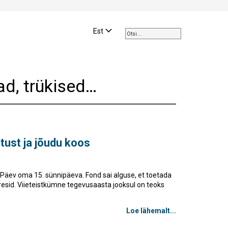
Use
the
Est
up
and
down
arrows
d, trükised…
to
select
a
result.
Press
enter
tust ja jõudu koos
to
go
to
e Päev oma 15. sünnipäeva. Fond sai alguse, et toetada
the
peresid. Viieteistkümne tegevusaasta jooksul on teoks
selected
search
Loe lähemalt...
result.