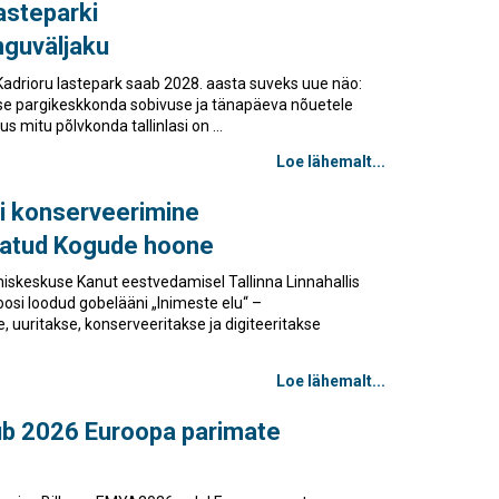
Touch
asteparki
device
nguväljaku
users
can
Kadrioru lastepark saab 2028. aasta suveks uue näo:
use
e pargikeskkonda sobivuse ja tänapäeva nõuetele
touch
s mitu põlvkonda tallinlasi on ...
and
Loe lähemalt...
swipe
gestures.
ni konserveerimine
vatud Kogude hoone
imiskeskuse Kanut eestvedamisel Tallinna Linnahallis
oosi loodud gobelääni „Inimeste elu“ –
, uuritakse, konserveeritakse ja digiteeritakse
Loe lähemalt...
ub 2026 Euroopa parimate