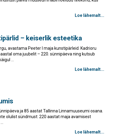
Loe lähemalt...
ipärlid – keiserlik esteetika
rgu, avastama Peeter I maja kunstipärleid. Kadrioru
l aastal oma juubelit – 220. sünnipäeva ning kutsub
igul ...
Loe lähemalt...
eumis
ünnipäeva ja 85 aastat Tallinna Linnamuuseumi osana.
ahte olulist sündmust: 220 aastat maja avamisest
..
Loe lähemalt...