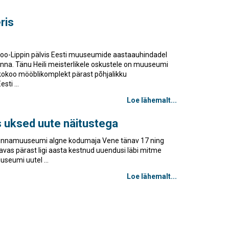
ris
soo-Lippin pälvis Eesti muuseumide aastaauhindadel
na. Tänu Heili meisterlikele oskustele on muuseumi
koo mööblikomplekt pärast põhjalikku
ti ...
Loe lähemalt...
s uksed uute näitustega
 Linnamuuseumi algne kodumaja Vene tänav 17 ning
avas pärast ligi aasta kestnud uuendusi läbi mitme
useumi uutel ...
Loe lähemalt...