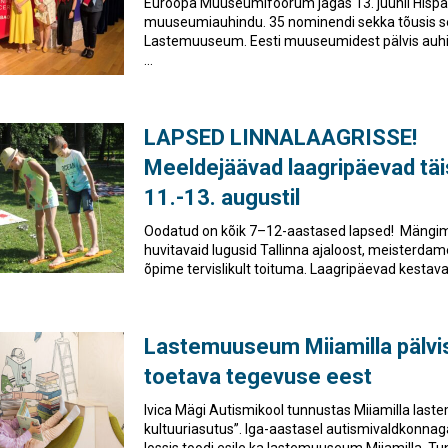
Euroopa Muuseumifoorum jagas 13. juunil Hisp
muuseumiauhindu. 35 nominendi sekka tõusis see
Lastemuuseum. Eesti muuseumidest pälvis auhin
...
LAPSED LINNALAAGRISSE!
Meeldejäävad laagripäevad täi
11.-13. augustil
Oodatud on kõik 7–12-aastased lapsed! Mängi
huvitavaid lugusid Tallinna ajaloost, meisterd
õpime tervislikult toituma. Laagripäevad kestav
Lastemuuseum Miiamilla pälvis
toetava tegevuse eest
Ivica Mägi Autismikool tunnustas Miiamilla last
kultuuriasutus”. Iga-aastasel autismivaldkonnag
lossis toodi esile ka lastemuuseum Miiamilla. 