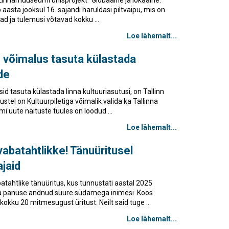
aasta jooksul 16. sajandi haruldasi piltvaipu, mis on
ad ja tulemusi võtavad kokku ...
Loe lähemalt...
:
võimalus tasuta külastada
de
id tasuta külastada linna kultuuriasutusi, on Tallinn
ustel on Kultuurpiletiga võimalik valida ka Tallinna
ute näituste tuules on loodud ...
Loe lähemalt...
abatahtlikke! Tänuüritusel
jaid
atahtlike tänuüritus, kus tunnustati aastal 2025
panuse andnud suure südamega inimesi. Koos
kku 20 mitmesugust üritust. Neilt said tuge ...
Loe lähemalt...