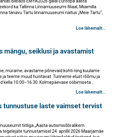
aanias Bilbaos EMYA2026 galal Euroopa aasta
kord ka Tallinna Linnamuuseumi filiaal, Miiamilla
na tänavu Tartu linnamuuseumi näitus „Meie Tartu“,
Loe lähemalt...
s mängu, seiklusi ja avastamist
me, mürame, avastame põnevaid kohti ning kuulame
ame ja teeme muud huvitavat. Tunneme elust rõõmu ja
ad kella 10.00–16.30. Kolmepäevase ööbimiseta ...
Loe lähemalt...
 tunnustuse laste vaimset tervist
emuuseumit tiitliga „Aasta autismisõbralikem
a tegelejate tunnustamisel 24. aprillil 2026 Maarjamäe
Tunnustust pälvis muuseumi läbimõeldud teekond, kus