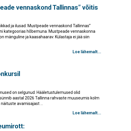
peade vennaskond Tallinnas” võitis
ikkad ja ilusad. Mustpeade vennaskond Tallinnas”
aini kategoorias hõbemuna. Mustpeade vennaskonna
on mänguline ja kaasahaarav. Külastaja ei jää siin
Loe lähemalt...
nkursil
emused on selgunud. Hääletustulemused olid
 sünnib aastal 2026 Tallinna rahvaste muuseumis kolm
 näituste avamisajast ...
Loe lähemalt...
umirott: