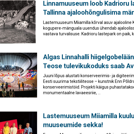
Linnamuuseum loob Kadrioru l
Tallinna ajaloohõngulisima mä
Lastemuuseum Miiamilla kõrval asuv ajalooline 
kogupere-mänguala uuendus ühendab ajalooliss
vastava turvalisuse. Kadrioru lastepark on paik, ku
Algas Linnahalli hiigelgobelää
Teose tulevikukoduks saab A
Juuni lõpus alustati konserveerimis- ja digiteer
Eesti suurima tekstiiliteose – kunstnik Enn Põldr
konserveerimistöid. Projekti käigus puhastatakse
monumentaalne lavaeesriie, ...
Lastemuuseum Miiamilla kuul
muuseumide sekka!