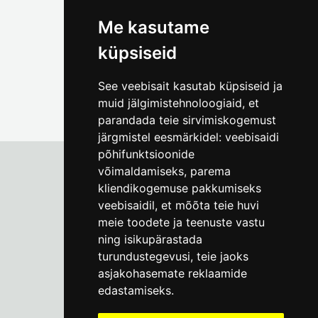
foto@linnamuuseum.ee
Me kasutame
küpsiseid
See veebisait kasutab küpsiseid ja
muid jälgimistehnoloogiaid, et
parandada teie sirvimiskogemust
järgmistel eesmärkidel:
veebisaidi
põhifunktsioonide
võimaldamiseks
,
parema
kliendikogemuse pakkumiseks
Tallinna Linnamuuseum
veebisaidil
,
et mõõta teie huvi
Vene 17
meie toodete ja teenuste vastu
ning isikupärastada
E-R kell 9-17
(+372) 610 4178
turundustegevusi
,
teie jaoks
asjakohasemate reklaamide
info@linnamuuseum.ee
edastamiseks
.
Küpsisepoliitika