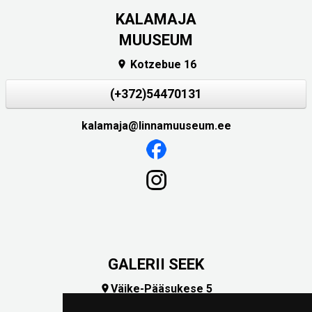
KALAMAJA
MUUSEUM
Kotzebue 16

(+372)54470131
kalamaja@linnamuuseum.ee
GALERII SEEK
Väike-Pääsukese 5

(+372) 5309 7535