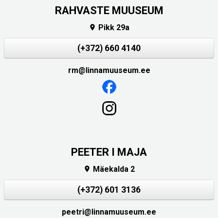
RAHVASTE MUUSEUM
Pikk 29a

(+372) 660 4140
rm@linnamuuseum.ee
PEETER I MAJA
Mäekalda 2

(+372) 601 3136
peetri@linnamuuseum.ee