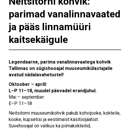
Neitsitorni kohvik:
parimad vanalinnavaated
ja pääs linnamüüri
kaitsekäigule
Legendaarne, parima vanalinnavaatega kohvik
Tallinnas on sügishooajal muuseumikülastajaile
avatud nädalavahetustel!
Oktoober – aprill:
L–P 11–18, muudel päevadel erandjuhul.
Mai – september:
E–P 11–18
Neitsitorni muuseumikohvik pakub kohvijooke, kokteile,
kooke, küpsetisi ja eestimaist käsitööjäätist.
Suvehooajal on valikus ka piimakokteilid,