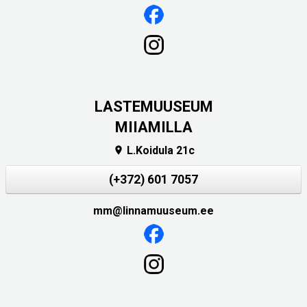
LASTEMUUSEUM
MIIAMILLA
L.Koidula 21c

(+372) 601 7057
mm@linnamuuseum.ee