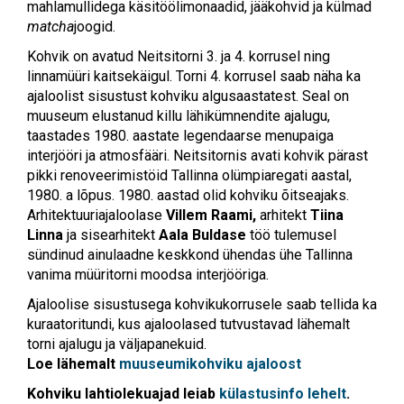
mahlamullidega käsitöölimonaadid, jääkohvid ja külmad
matcha
joogid.
Kohvik on avatud Neitsitorni 3. ja 4. korrusel ning
linnamüüri kaitsekäigul. Torni 4. korrusel saab näha ka
ajaloolist sisustust kohviku algusaastatest. Seal on
muuseum elustanud killu lähikümnendite ajalugu,
taastades 1980. aastate legendaarse menupaiga
interjööri ja atmosfääri. Neitsitornis avati kohvik pärast
pikki renoveerimistöid Tallinna olümpiaregati aastal,
1980. a lõpus. 1980. aastad olid kohviku õitseajaks.
Arhitektuuriajaloolase
Villem Raami,
arhitekt
Tiina
Linna
ja sisearhitekt
Aala Buldase
töö tulemusel
sündinud ainulaadne keskkond ühendas ühe Tallinna
vanima müüritorni moodsa interjööriga.
Ajaloolise sisustusega kohvikukorrusele saab tellida ka
kuraatoritundi, kus ajaloolased tutvustavad lähemalt
torni ajalugu ja väljapanekuid.
Loe lähemalt
muuseumikohviku ajaloost
Kohviku lahtiolekuajad leiab
külastusinfo lehelt
.