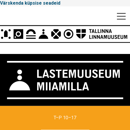
Värskenda küpsise seadeid
Mobiili
Men
Peamenüü
Tallinna
Linnamuuseum
T–P 10–17