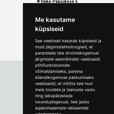
Väike-Pääsukese 5

(+372) 5309 7535
foto@linnamuuseum.ee
Me kasutame
küpsiseid
See veebisait kasutab küpsiseid ja
muid jälgimistehnoloogiaid, et
parandada teie sirvimiskogemust
järgmistel eesmärkidel:
veebisaidi
põhifunktsioonide
võimaldamiseks
,
parema
kliendikogemuse pakkumiseks
Tallinna Linnamuuseum
veebisaidil
,
et mõõta teie huvi
Vene 17
meie toodete ja teenuste vastu
ning isikupärastada
E-R kell 9-17
(+372) 610 4178
turundustegevusi
,
teie jaoks
asjakohasemate reklaamide
info@linnamuuseum.ee