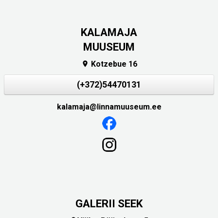
KALAMAJA
MUUSEUM
Kotzebue 16

(+372)54470131
kalamaja@linnamuuseum.ee
GALERII SEEK