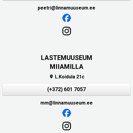
peetri@linnamuuseum.ee
LASTEMUUSEUM
MIIAMILLA
L.Koidula 21c

(+372) 601 7057
mm@linnamuuseum.ee