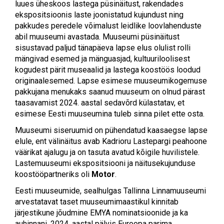
luues üheskoos lastega püsinäitust, rakendades
ekspositsioonis laste joonistatud kujundust ning
pakkudes peredele võimalust leidlike loovlahenduste
abil muuseumi avastada. Muuseumi püsinäitust
sisustavad paljud tänapäeva lapse elus olulist rolli
mängivad esemed ja mänguasjad, kultuuriloolisest
kogudest pärit museaalid ja lastega koostöös loodud
originaalesemed. Lapse esimese muuseumikogemuse
pakkujana menukaks saanud muuseum on olnud pärast
taasavamist 2024. aastal sedavõrd külastatav, et
esimese Eesti muuseumina tuleb sinna pilet ette osta.
Muuseumi siseruumid on pühendatud kaasaegse lapse
elule, ent välinäitus avab Kadrioru Lastepargi peahoone
väärikat ajalugu ja on tasuta avatud kõigile huvilistele.
Lastemuuseumi ekspositsiooni ja näitusekujunduse
koostööpartneriks oli
Motor
.
Eesti muuseumide, sealhulgas Tallinna Linnamuuseumi
arvestatavat taset muuseumimaastikul kinnitab
järjestikune jõudmine EMYA nominatsioonide ja ka
auhinnani. 2024. aastal pälvis Euroopa parima