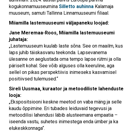
kogukonnamuuseumina
Silletto auhinna
Kalamaja
muuseum, samuti Tallinna Linnamuuseumi filiaal.
Miiamilla lastemuuseumi väljapaneku loojad:
Jane Meremaa-Roos,
Miiamilla lastemuuseumi
juhataja:
„Lastemuuseum kuulab laste sõna. See on maailm, kus
laps juhib täiskasvanu teekonda. Lapsevanema
ülesanne on aeglustada oma tempo lapse rütmi ja olla
päriselt kohal. See võib alguses olla keeruline, aga
sellel on pikas perspektiivis inimeseks kasvamisel
positiivsed tulemused.“
Sireli Uusmaa, kuraator ja metoodiliste lahenduste
looja:
„Ekspositsiooni keskne meetod on vaba mäng ja selle
kaudu õppimine. Eri tubades leiduvaid tegevusi ja
metoodilisi lahendusi läbib alusteemana empaatia –
iseenda vastu, suhetes inimestega enda ümber ja ka
elukeskkonnaga“.