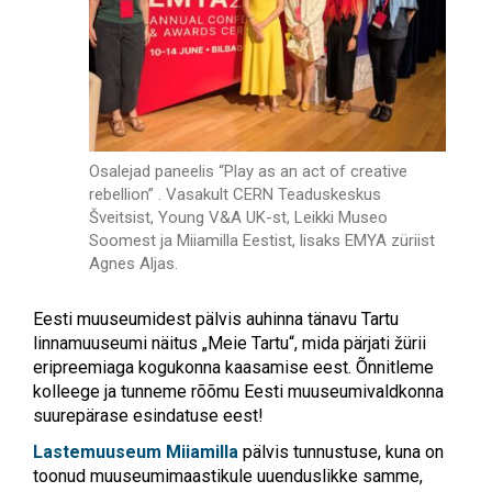
Osalejad paneelis “Play as an act of creative
rebellion” . Vasakult CERN Teaduskeskus
Šveitsist, Young V&A UK-st, Leikki Museo
Soomest ja Miiamilla Eestist, lisaks EMYA züriist
Agnes Aljas.
Eesti muuseumidest pälvis auhinna tänavu Tartu
linnamuuseumi näitus „Meie Tartu“, mida pärjati žürii
eripreemiaga kogukonna kaasamise eest. Õnnitleme
kolleege ja tunneme rõõmu Eesti muuseumivaldkonna
suurepärase esindatuse eest!
Lastemuuseum Miiamilla
pälvis tunnustuse, kuna on
toonud muuseumimaastikule uuenduslikke samme,