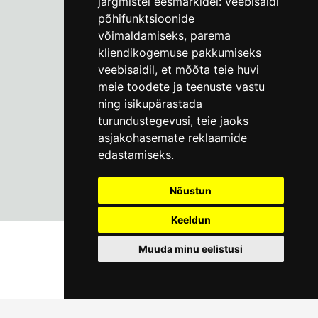
järgmistel eesmärkidel:
veebisaidi
põhifunktsioonide
Пн–Пт 9–17:
(+372) 610 4178
võimaldamiseks
,
parema
kliendikogemuse pakkumiseks
info@linnamuuseum.ee
veebisaidil
,
et mõõta teie huvi
meie toodete ja teenuste vastu
ning isikupärastada
turundustegevusi
,
teie jaoks
asjakohasemate reklaamide
edastamiseks
.
Nõustun
Keeldun
Muuda minu eelistusi