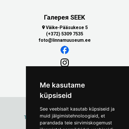
Галерея SEEK
Väike-Pääsukese 5

(+372) 5309 7535
foto@linnamuuseum.ee
Me kasutame
küpsiseid
See veebisait kasutab küpsiseid ja
muid jälgimistehnoloogiaid, et
ТАЛЛИННСКИЙ
ГОРОДСКОЙ МУЗЕЙ
parandada teie sirvimiskogemust
Vene 17