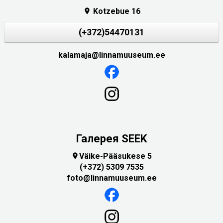
Kotzebue 16

(+372)54470131
kalamaja@linnamuuseum.ee
Галерея SEEK
Väike-Pääsukese 5

(+372) 5309 7535
foto@linnamuuseum.ee