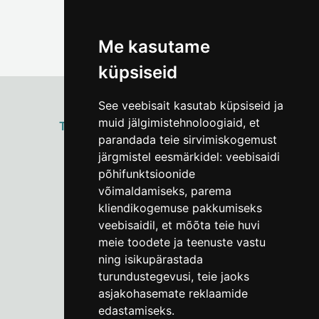
Me kasutame
küpsiseid
See veebisait kasutab küpsiseid ja
muid jälgimistehnoloogiaid, et
ТАЛЛИННСКИЙ
ГОРОДСКОЙ МУЗЕЙ
parandada teie sirvimiskogemust
Vene 17
järgmistel eesmärkidel:
veebisaidi
põhifunktsioonide
Пн–Пт 9–17:
(+372) 610 4178
võimaldamiseks
,
parema
kliendikogemuse pakkumiseks
info@linnamuuseum.ee
veebisaidil
,
et mõõta teie huvi
meie toodete ja teenuste vastu
ning isikupärastada
turundustegevusi
,
teie jaoks
asjakohasemate reklaamide
edastamiseks
.