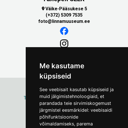
Väike-Pääsukese 5

(+372) 5309 7535
foto@linnamuuseum.ee
Me kasutame
küpsiseid
See veebisait kasutab küpsiseid ja
muid jälgimistehnoloogiaid, et
ТАЛЛИННСКИЙ
ГОРОДСКОЙ МУЗЕЙ
parandada teie sirvimiskogemust
Vene 17
järgmistel eesmärkidel:
veebisaidi
põhifunktsioonide
Пн–Пт 9–17:
(+372) 610 4178
võimaldamiseks
,
parema