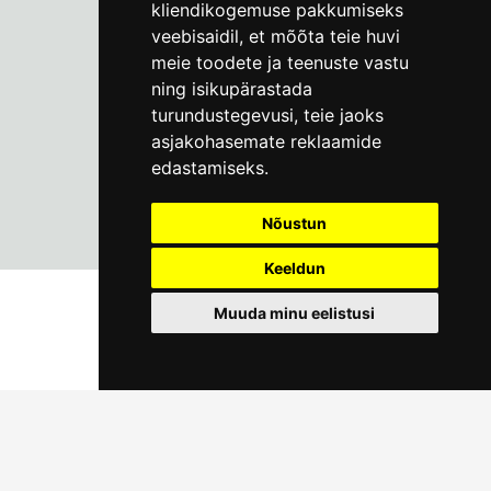
kliendikogemuse pakkumiseks
info@linnamuuseum.ee
veebisaidil
,
et mõõta teie huvi
meie toodete ja teenuste vastu
ning isikupärastada
turundustegevusi
,
teie jaoks
asjakohasemate reklaamide
edastamiseks
.
Nõustun
Keeldun
Muuda minu eelistusi