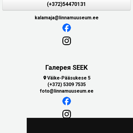
(+372)54470131
kalamaja@linnamuuseum.ee
Галерея SEEK
Väike-Pääsukese 5

(+372) 5309 7535
foto@linnamuuseum.ee