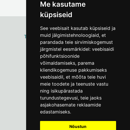
Me kasutame
küpsiseid
See veebisait kasutab küpsiseid ja
muid jälgimistehnoloogiaid, et
ТАЛЛИННСКИЙ
ГОРОДСКОЙ МУЗЕЙ
parandada teie sirvimiskogemust
Vene 17
järgmistel eesmärkidel:
veebisaidi
põhifunktsioonide
Пн–Пт 9–17:
(+372) 610 4178
võimaldamiseks
,
parema
kliendikogemuse pakkumiseks
info@linnamuuseum.ee
veebisaidil
,
et mõõta teie huvi
meie toodete ja teenuste vastu
ning isikupärastada
turundustegevusi
,
teie jaoks
asjakohasemate reklaamide
edastamiseks
.
Nõustun