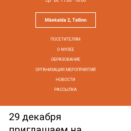
Linnamuuseum
Cp–Вс 11.00–18.00
Mäekalda 2, Tallinn
ПОСЕТИТЕЛЯМ
О МУЗЕЕ
ОБРАЗОВАНИЕ
ОРГАНИЗАЦИЯ МЕРОПРИЯТИЙ
НОВОСТИ
РАССЫЛКА
29 декабря
приглашаем на