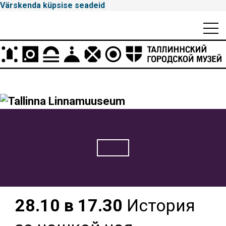
Värskenda küpsise seadeid
Mobiili
Men
Peamenüü
Tallinna
Linnamuuseum
28.10 в 17.30
История