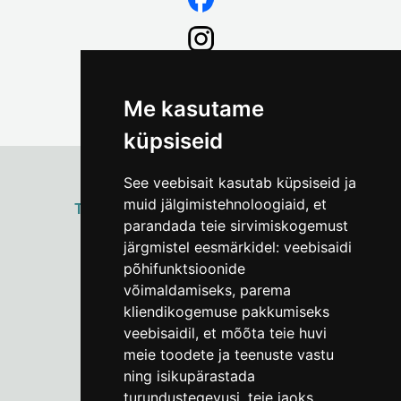
Me kasutame
küpsiseid
See veebisait kasutab küpsiseid ja
muid jälgimistehnoloogiaid, et
ТАЛЛИННСКИЙ
ГОРОДСКОЙ МУЗЕЙ
parandada teie sirvimiskogemust
Vene 17
järgmistel eesmärkidel:
veebisaidi
põhifunktsioonide
Пн–Пт 9–17:
(+372) 610 4178
võimaldamiseks
,
parema
kliendikogemuse pakkumiseks
info@linnamuuseum.ee
veebisaidil
,
et mõõta teie huvi
meie toodete ja teenuste vastu
ning isikupärastada
turundustegevusi
,
teie jaoks