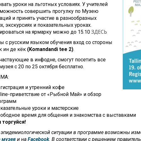
вать уроки на льготных условиях. У учителей
зможность совершить прогулку по Музею
ций и принять участие в разнообразных
х, экскурсиях и показательных уроках.
ЗДЕСЬ
ироваться на ярмарку можно до 15.10
ы с русским языком обучения вход со стороны
к ин де кёк
(Komandandi tee 2)
.
участвующие в инфодне, смогут посетить все
узея с 20 по 25 октября бесплатно.
МА:
егистрация и утренний кофе
nline-приветствие от «Рыбной Май» и обзор
ограмм
оказательные уроки и мастерские
вободное время для общения и знакомства с выставками
 торгуйся!
 эпидемиологической ситуации в программе возможны изме
 музея
и на
Facebook
. В соответствии с решением правител