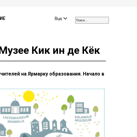
Use
the
ИЕ
Rus
up
and
down
arrows
Музее Кик ин де Кёк
to
select
a
result.
учителей на Ярмарку образования. Начало в
Press
enter
to
go
to
the
selected
search
result.