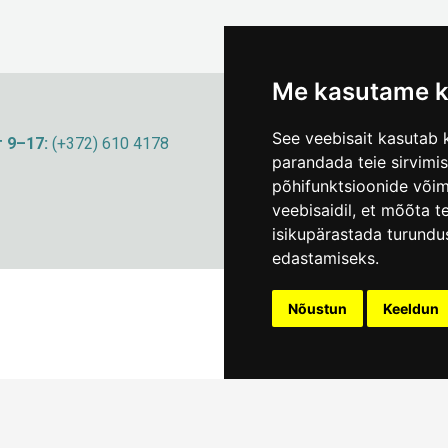
Me kasutame k
See veebisait kasutab k
 9–17:
(+372) 610 4178
info@linnamuuseum
parandada teie sirvimi
põhifunktsioonide või
veebisaidil
,
et mõõta te
isikupärastada turundu
edastamiseks
.
Nõustun
Keeldun