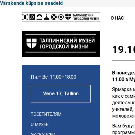
Värskenda küpsise seadeid
Peamenüü
О НАС
19.1
Tallinna
Linnamuuseum
В понеде
Пн.– Вс. 11.00–18.00
11.00 в М
Ярмарка 
Vene 17, Tallinn
как с сам
деятельн
учителей,
ПОСЕТИТЕЛЯМ
молодежн
О МУЗЕЕ
Вам буду
программ
ЭКСКУРСИИ