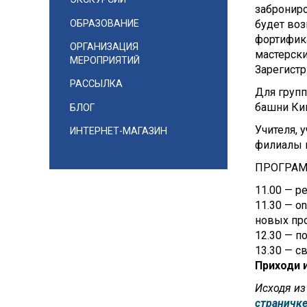
заброниро
ОБРАЗОВАНИЕ
будет во
фортифика
ОРГАНИЗАЦИЯ
мастерски
МЕРОПРИЯТИЙ
Зарегистр
РАССЫЛКА
Для групп
башни Ки
БЛОГ
Учителя, 
ИНТЕРНЕТ-МАГАЗИН
филиалы м
ПРОГРАМ
11.00 — р
11.30 — o
новых пр
12.30 — п
13.30 — с
Приходи и
Исходя из
страничке