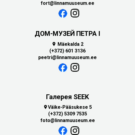
fort@linnamuuseum.ee
ДОМ-МУЗЕЙ ПЕТРА I
Mäekalda 2

(+372) 601 3136
peetri@linnamuuseum.ee
Галерея SEEK
Väike-Pääsukese 5

(+372) 5309 7535
foto@linnamuuseum.ee