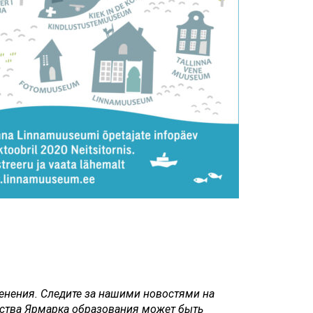
Touch
device
users
can
use
touch
and
swipe
gestures.
нения. Следите за нашими новостями на
ьства Ярмарка образования может быть