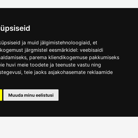
üpsiseid
üpsiseid ja muid jälgimistehnoloogiaid, et
.ee
skogemust järgmistel eesmärkidel:
veebisaidi
maldamiseks
,
parema kliendikogemuse pakkumiseks
ie huvi meie toodete ja teenuste vastu ning
stegevusi
,
teie jaoks asjakohasemate reklaamide
Muuda minu eelistusi