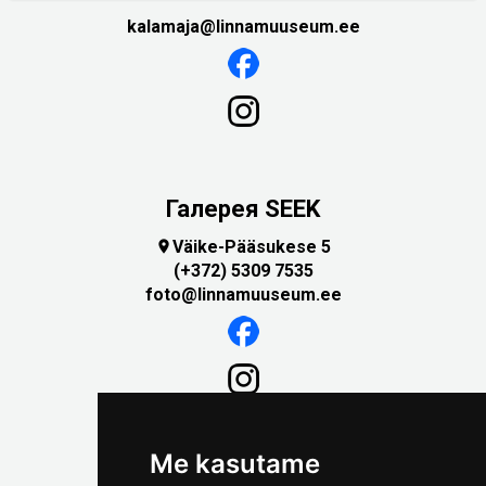
kalamaja@linnamuuseum.ee
Галерея SEEK
Väike-Pääsukese 5

(+372) 5309 7535
foto@linnamuuseum.ee
Me kasutame