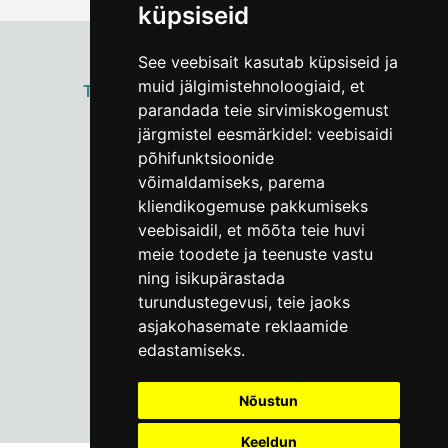
küpsiseid
See veebisait kasutab küpsiseid ja
muid jälgimistehnoloogiaid, et
ТАЛЛИННСКИЙ
ГОРОДСКОЙ МУЗЕЙ
parandada teie sirvimiskogemust
Vene 17
järgmistel eesmärkidel:
veebisaidi
põhifunktsioonide
Пн–Пт 9–17:
(+372) 610 4178
võimaldamiseks
,
parema
kliendikogemuse pakkumiseks
info@linnamuuseum.ee
veebisaidil
,
et mõõta teie huvi
meie toodete ja teenuste vastu
ning isikupärastada
turundustegevusi
,
teie jaoks
asjakohasemate reklaamide
edastamiseks
.
Nõustun
Keeldun