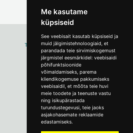
Me kasutame
küpsiseid
See veebisait kasutab küpsiseid ja
muid jälgimistehnoloogiaid, et
ТАЛЛИННСКИЙ
ГОРОДСКОЙ МУЗЕЙ
parandada teie sirvimiskogemust
Vene 17
järgmistel eesmärkidel:
veebisaidi
põhifunktsioonide
Пн–Пт 9–17:
(+372) 610 4178
võimaldamiseks
,
parema
kliendikogemuse pakkumiseks
info@linnamuuseum.ee
veebisaidil
,
et mõõta teie huvi
meie toodete ja teenuste vastu
ning isikupärastada
turundustegevusi
,
teie jaoks
asjakohasemate reklaamide
edastamiseks
.