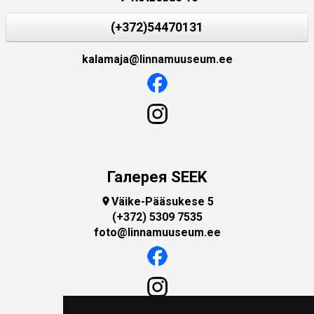
(+372)54470131
kalamaja@linnamuuseum.ee
Галерея SEEK
Väike-Pääsukese 5

(+372) 5309 7535
foto@linnamuuseum.ee