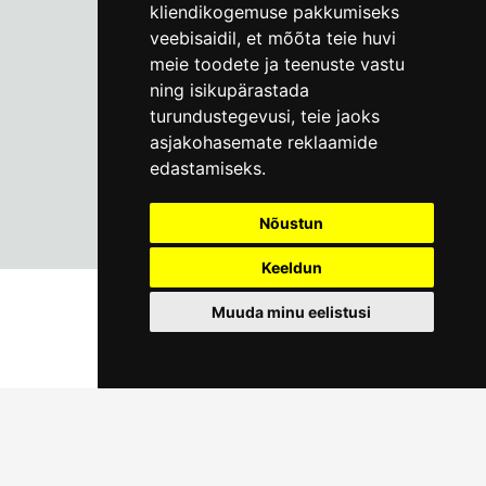
kliendikogemuse pakkumiseks
info@linnamuuseum.ee
veebisaidil
,
et mõõta teie huvi
meie toodete ja teenuste vastu
ning isikupärastada
turundustegevusi
,
teie jaoks
asjakohasemate reklaamide
edastamiseks
.
Nõustun
Keeldun
Muuda minu eelistusi