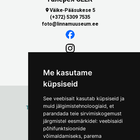
Väike-Pääsukese 5

(+372) 5309 7535
foto@linnamuuseum.ee
Me kasutame
küpsiseid
See veebisait kasutab küpsiseid ja
muid jälgimistehnoloogiaid, et
ТАЛЛИННСКИЙ
ГОРОДСКОЙ МУЗЕЙ
parandada teie sirvimiskogemust
Vene 17
järgmistel eesmärkidel:
veebisaidi
põhifunktsioonide
Пн–Пт 9–17:
(+372) 610 4178
võimaldamiseks
,
parema