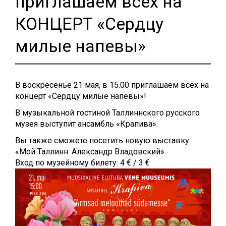
приглашаем всех на
КОНЦЕРТ «Сердцу
милые напевы»
В воскресенье 21 мая, в 15.00 приглашаем всех на
концерт «Сердцу милые напевы»!
В музыкальной гостиной Таллиннского русского
музея выступит ансамбль «Крапива».
Вы также сможете посетить новую выставку
«Мой Таллинн. Александр Владовский».
Вход по музейному билету: 4 € / 3 €