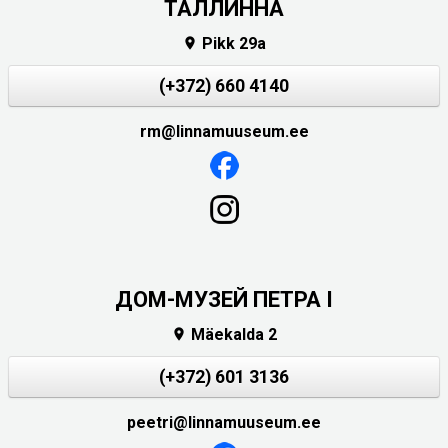
ТАЛЛИННА
Pikk 29a

(+372) 660 4140
rm@linnamuuseum.ee
ДОМ-МУЗЕЙ ПЕТРА I
Mäekalda 2

(+372) 601 3136
peetri@linnamuuseum.ee