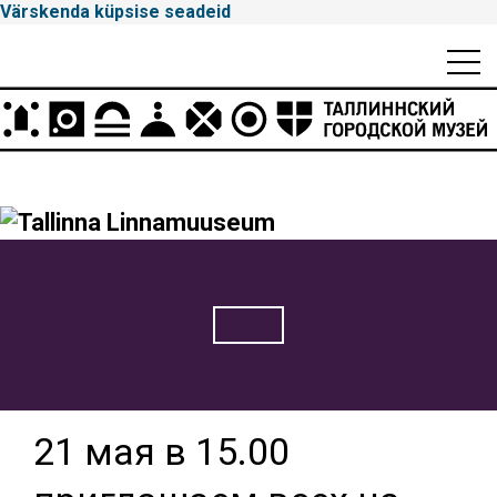
Värskenda küpsise seadeid
Mobiili
Men
Peamenüü
Tallinna
Linnamuuseum
21 мая в 15.00