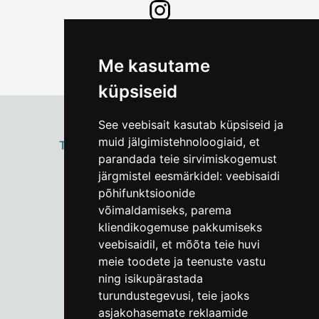
Me kasutame
küpsiseid
See veebisait kasutab küpsiseid ja
muid jälgimistehnoloogiaid, et
ТАЛЛИННСКИЙ
ГОРОДСКОЙ МУЗЕЙ
parandada teie sirvimiskogemust
Vene 17
järgmistel eesmärkidel:
veebisaidi
põhifunktsioonide
Пн–Пт 9–17:
(+372) 610 4178
võimaldamiseks
,
parema
kliendikogemuse pakkumiseks
info@linnamuuseum.ee
veebisaidil
,
et mõõta teie huvi
meie toodete ja teenuste vastu
ning isikupärastada
turundustegevusi
,
teie jaoks
asjakohasemate reklaamide