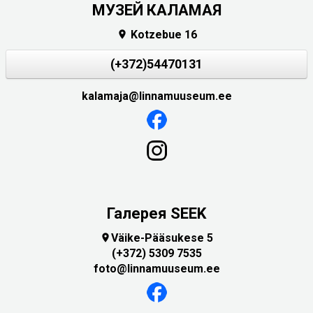
МУЗЕЙ КАЛАМАЯ
Kotzebue 16

(+372)54470131
kalamaja@linnamuuseum.ee
Галерея SEEK
Väike-Pääsukese 5

(+372) 5309 7535
foto@linnamuuseum.ee