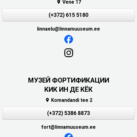
Vene 17

(+372) 615 5180
linnaelu@linnamuuseum.ee
МУЗЕЙ ФОРТИФИКАЦИИ
КИК ИН ДЕ КЁК
Komandandi tee 2

(+372) 5386 8873
fort@linnamuuseum.ee