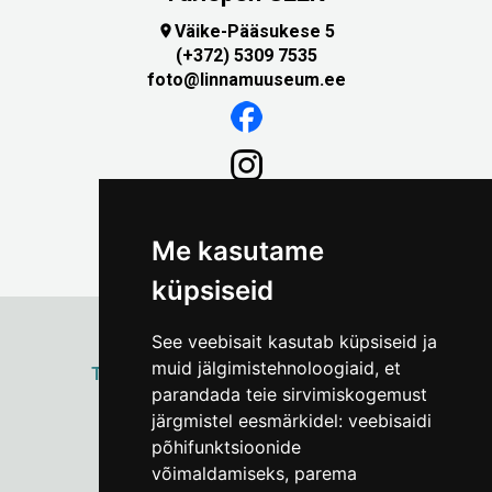
Väike-Pääsukese 5

(+372) 5309 7535
foto@linnamuuseum.ee
Me kasutame
küpsiseid
See veebisait kasutab küpsiseid ja
muid jälgimistehnoloogiaid, et
ТАЛЛИННСКИЙ
ГОРОДСКОЙ МУЗЕЙ
parandada teie sirvimiskogemust
Vene 17
järgmistel eesmärkidel:
veebisaidi
põhifunktsioonide
Пн–Пт 9–17:
(+372) 610 4178
võimaldamiseks
,
parema