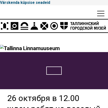
Värskenda küpsise seadeid
Mobiili
Men
Peamenüü
Tallinna
Linnamuuseum
26 октября в 12.00