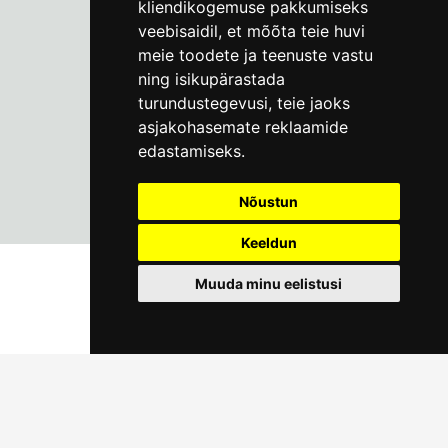
kliendikogemuse pakkumiseks
info@linnamuuseum.ee
veebisaidil
,
et mõõta teie huvi
meie toodete ja teenuste vastu
ning isikupärastada
turundustegevusi
,
teie jaoks
asjakohasemate reklaamide
edastamiseks
.
Nõustun
Keeldun
Muuda minu eelistusi