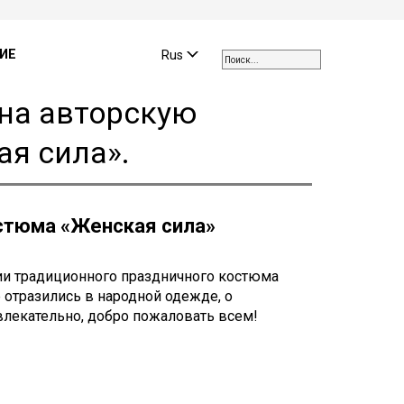
Use
the
ИЕ
Rus
up
and
 на авторскую
down
arrows
я сила».
to
select
a
result.
остюма «Женская сила»
Press
enter
to
рии традиционного праздничного костюма
go
е отразились в народной одежде, о
to
влекательно, добро пожаловать всем!
the
selected
search
result.