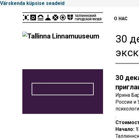
Värskenda küpsise seadeid
Peamenüü
О НАС
30 д
Tallinna
экск
Linnamuuseum
30 дек
пригла
Ирина Бар
России и 
психологи
.
Стоимость
Начало: 1
Таллиннск