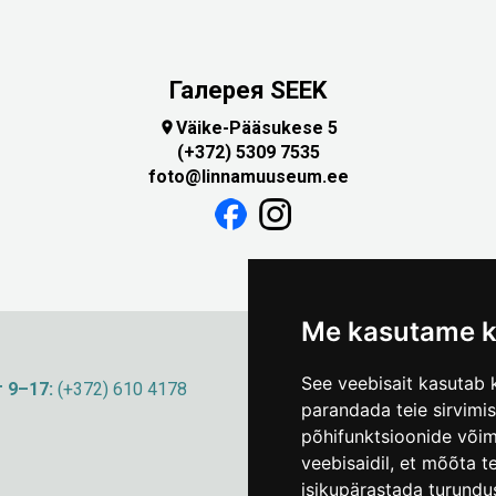
Галерея SEEK
Väike-Pääsukese 5

(+372) 5309 7535
foto@linnamuuseum.ee
Me kasutame k
See veebisait kasutab k
 9–17:
(+372) 610 4178
info@linnamuuseum
parandada teie sirvimi
põhifunktsioonide või
veebisaidil
,
et mõõta te
isikupärastada turundu