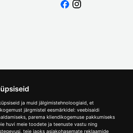
üpsiseid
üpsiseid ja muid jälgimistehnoloogiaid, et
.ee
skogemust järgmistel eesmärkidel:
veebisaidi
maldamiseks
,
parema kliendikogemuse pakkumiseks
ie huvi meie toodete ja teenuste vastu ning
stegevusi
,
teie jaoks asjakohasemate reklaamide