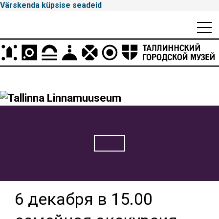
Värskenda küpsise seadeid
Mobiili
Men
Peamenüü
Tallinna
Linnamuuseum
6 декабря в 15.00