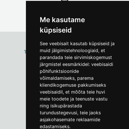
Me kasutame
küpsiseid
See veebisait kasutab küpsiseid ja
muid jälgimistehnoloogiaid, et
ТАЛЛИННСКИЙ
ГОРОДСКОЙ МУЗЕЙ
parandada teie sirvimiskogemust
Vene 17
järgmistel eesmärkidel:
veebisaidi
põhifunktsioonide
Пн–Пт 9–17:
(+372) 610 4178
võimaldamiseks
,
parema
kliendikogemuse pakkumiseks
info@linnamuuseum.ee
veebisaidil
,
et mõõta teie huvi
meie toodete ja teenuste vastu
ning isikupärastada
turundustegevusi
,
teie jaoks
asjakohasemate reklaamide
edastamiseks
.