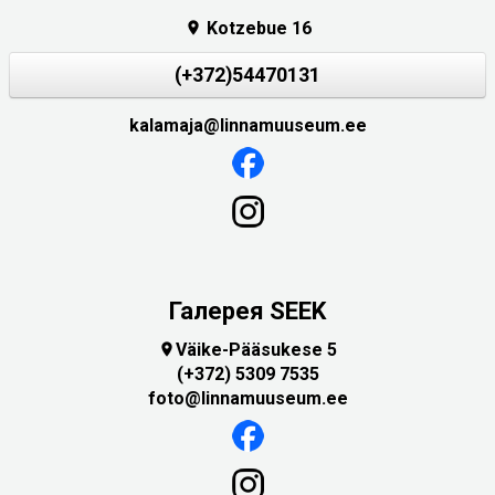
Kotzebue 16

(+372)54470131
kalamaja@linnamuuseum.ee
Галерея SEEK
Väike-Pääsukese 5

(+372) 5309 7535
foto@linnamuuseum.ee