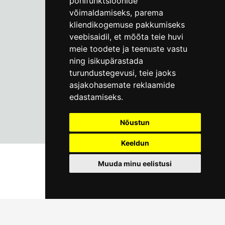
põhifunktsioonide
Пн–Пт 9–17:
(+372) 610 4178
võimaldamiseks
,
parema
kliendikogemuse pakkumiseks
info@linnamuuseum.ee
veebisaidil
,
et mõõta teie huvi
meie toodete ja teenuste vastu
ning isikupärastada
turundustegevusi
,
teie jaoks
asjakohasemate reklaamide
edastamiseks
.
Nõustun
Keeldun
Muuda minu eelistusi