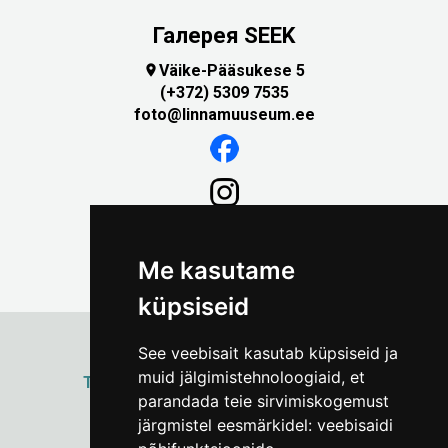
Галерея SEEK
Väike-Pääsukese 5

(+372) 5309 7535
foto@linnamuuseum.ee
Me kasutame
küpsiseid
See veebisait kasutab küpsiseid ja
muid jälgimistehnoloogiaid, et
ТАЛЛИННСКИЙ
ГОРОДСКОЙ МУЗЕЙ
parandada teie sirvimiskogemust
Vene 17
järgmistel eesmärkidel:
veebisaidi