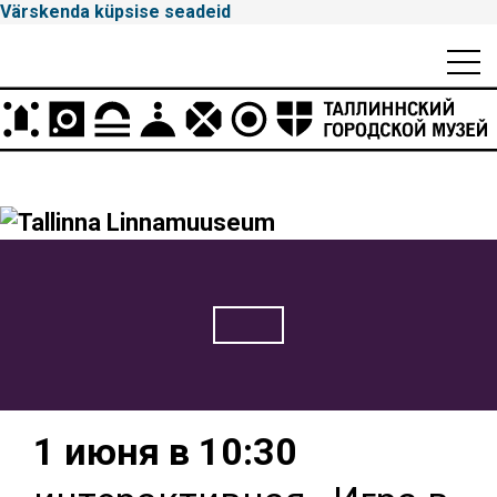
Värskenda küpsise seadeid
Mobiili
Men
Peamenüü
Tallinna
Linnamuuseum
1 июня в 10:30