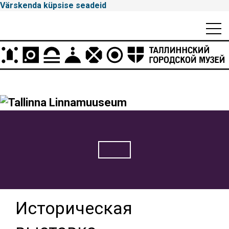
Värskenda küpsise seadeid
Mobiili
Men
Peamenüü
Tallinna
Linnamuuseum
Историческая