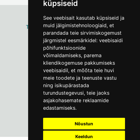
küpsiseid
See veebisait kasutab küpsiseid ja
muid jälgimistehnoloogiaid, et
ТАЛЛИННСКИЙ
ГОРОДСКОЙ МУЗЕЙ
parandada teie sirvimiskogemust
Vene 17
järgmistel eesmärkidel:
veebisaidi
põhifunktsioonide
Пн–Пт 9–17:
(+372) 610 4178
võimaldamiseks
,
parema
kliendikogemuse pakkumiseks
info@linnamuuseum.ee
veebisaidil
,
et mõõta teie huvi
meie toodete ja teenuste vastu
ning isikupärastada
turundustegevusi
,
teie jaoks
asjakohasemate reklaamide
edastamiseks
.
Nõustun
Keeldun