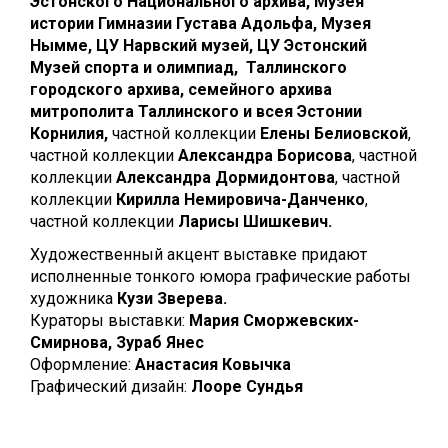
Эстонского Национального архива, Музея
истории Гимназии Густава Адольфа, Музея
Нымме, ЦУ Нарвский музей, ЦУ Эстонский
Музей спорта и олимпиад, Таллинского
городского архива, семейного архива
митрополита Таллинского и всея Эстонии
Корнилия,
частной коллекции
Елены Белиовской
,
частной коллекции
Александра Борисова
, частной
коллекции
Александра Дормидонтова
, частной
коллекции
Кирилла Немировича-Данченко
,
частной коллекции
Ларисы Шишкевич.
Художественный акцент выставке придают
исполненные тонкого юмора графические работы
художника
Кузи Зверева.
Кураторы выставки:
Мария Сморжевских-
Смирнова, Зураб Янес
Оформление:
Анастасия Ковычка
Графический дизайн:
Лооре Сундья