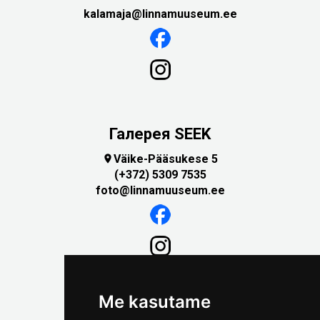
kalamaja@linnamuuseum.ee
Галерея SEEK
Väike-Pääsukese 5

(+372) 5309 7535
foto@linnamuuseum.ee
Me kasutame