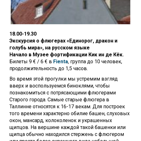
18.00-19.30
Экскурсия о флюгерах «Единорог, дракон и
голубь мира», на русском языке
Начало в Музее фортификации Кик ин де Кёк.
Билеты 9 € / 6 € в
Fienta
, г
руппа до 10 человек,
продолжительность до 1,5 часов.
Во время этой прогулки мы устремим взгляд
вверх и воспользуемся биноклями, чтобы
познакомиться с потрясающими флюгерами
Старого города.
Самые старые флюгера в
Таллинне относятся к 16-17 векам. Для построек
того времени характерно обилие башен, слуховых
окон, мансард, колоколенок и украшенных
щипцов. На вершине каждой такой башенки или
щипца обычно находился стержень с флюгером