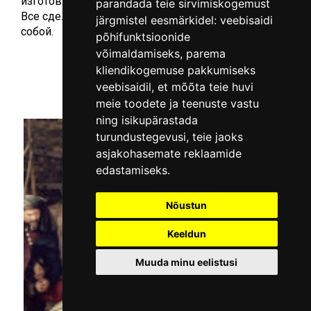
изготовлении фотохимического отпечатка руки.
parandada teie sirvimiskogemust
Все сделанные работы участники могут забрать с
järgmistel eesmärkidel:
veebisaidi
собой.
põhifunktsioonide
võimaldamiseks
,
parema
kliendikogemuse pakkumiseks
veebisaidil
,
et mõõta teie huvi
meie toodete ja teenuste vastu
ning isikupärastada
turundustegevusi
,
teie jaoks
asjakohasemate reklaamide
edastamiseks
.
Nõustun
Keeldun
Muuda minu eelistusi