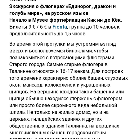
Экскурсия о флюгерах «Единорог, дракон и
голубь мира», на русском языке
Начало в Музее фортификации Кик ин де Кёк.
Билеты 9 € / 6 € в
Fienta
, г
руппа до 10 человек,
продолжительность до 1,5 часов.
Во время этой прогулки мы устремим взгляд
вверх и воспользуемся биноклями, чтобы
познакомиться с потрясающими флюгерами
Старого города.
Самые старые флюгера в
Таллинне относятся к 16-17 векам. Для построек
того времени характерно обилие башен, слуховых
окон, мансард, колоколенок и украшенных
щипцов. На вершине каждой такой башенки или
щипца обычно находился стержень с флюгером
или просто более скромного вида небольшой
шпиль. Не только на жилых домах, но и на
церквях, гильдейских зданиях и других
общественных зданиях Таллинна, на вершинах
многочисленных башен городской стены