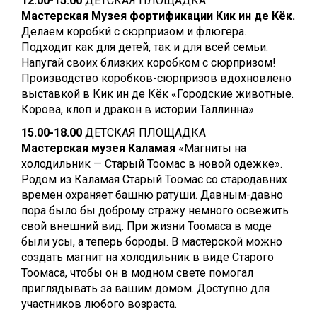
12.00-15.00
ДЕТСКАЯ
ПЛОЩАДКА
Мастерская Музея фортификации Кик ин де Кёк.
Делаем коробки́ с сюрпризом и флюгера.
Подходит как для детей, так и для всей семьи.
Напугай своих близких коробком с сюрпризом!
Производство коробков-сюрпризов вдохновлено
выставкой в Кик ин де Кёк «Городские животные.
Корова, клоп и дракон в истории Таллинна».
15.00-18.00
ДЕТСКАЯ ПЛОЩАДКА
Мастерская музея Каламая
«Магниты на
холодильник — Старый Тоомас в новой одежке».
Родом из Каламая Старый Тоомас со стародавних
времен охраняет башню ратуши. Давным-давно
пора было бы доброму стражу немного освежить
свой внешний вид. При жизни Тоомаса в моде
были усы, а теперь бороды. В мастерской можно
создать магнит на холодильник в виде Старого
Тоомаса, чтобы он в модном свете помогал
приглядывать за вашим домом. Доступно для
участников любого возраста.