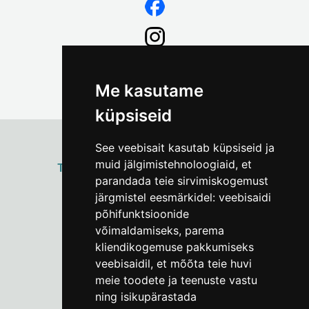
Me kasutame
küpsiseid
See veebisait kasutab küpsiseid ja
muid jälgimistehnoloogiaid, et
ТАЛЛИННСКИЙ
ГОРОДСКОЙ МУЗЕЙ
parandada teie sirvimiskogemust
Vene 17
järgmistel eesmärkidel:
veebisaidi
põhifunktsioonide
Пн–Пт 9–17:
(+372) 610 4178
võimaldamiseks
,
parema
kliendikogemuse pakkumiseks
info@linnamuuseum.ee
veebisaidil
,
et mõõta teie huvi
meie toodete ja teenuste vastu
ning isikupärastada