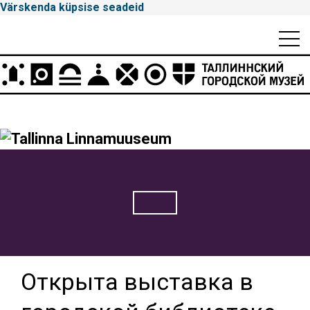
Värskenda küpsise seadeid
Mobiili
Men
Peamenüü
Tallinna
Linnamuuseum
Открыта выставка в