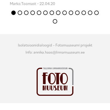
Marko Toomast – 22.04.20
Isolatsioonidialoogid – Fotomuuseumi projekt
Info: annika.haas@linnamuuseum.ee