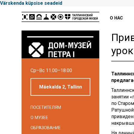
Värskenda küpsise seadeid
Peamenüü
О НАС
Прив
урок
Cp–Вс 11.00–18.00
Tallinna
Таллиннс
предлага
Linnamuuseum
Mäekalda 2, Tallinn
Таллиннск
занятии «
по Старом
ПОСЕТИТЕЛЯМ
Ратушной 
привидени
О МУЗЕЕ
накрывши
ОБРАЗОВАНИЕ
На данны