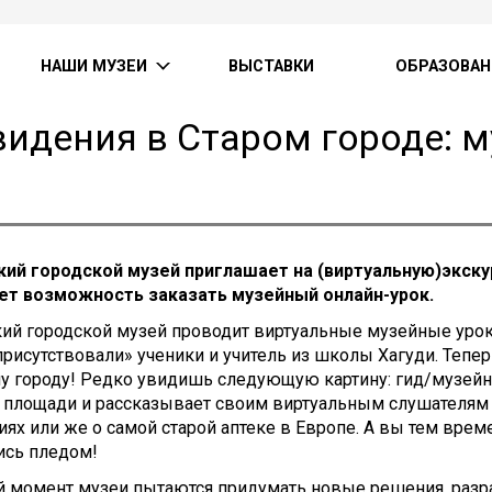
НАШИ МУЗЕИ
ВЫСТАВКИ
ОБРАЗОВАН
идения в Старом городе: 
кий городской музей приглашает на (виртуальную)экску
ет возможность заказать музейный онлайн-урок.
ий городской музей проводит виртуальные музейные уроки
присутствовали» ученики и учитель из школы Хагуди. Тепе
у городу! Редко увидишь следующую картину: гид/музейн
площади и рассказывает своим виртуальным слушателям о
ях или же о самой старой аптеке в Европе. А вы тем вре
сь пледом!
й момент музеи пытаются придумать новые решения, разр