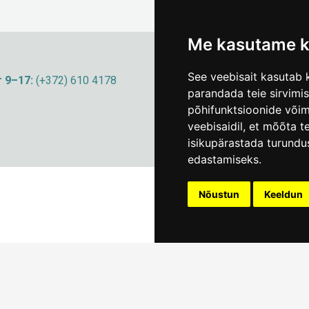
Me kasutame k
See veebisait kasutab k
 9–17:
(+372) 610 4178
info@linnamuuseum
parandada teie sirvimi
põhifunktsioonide või
veebisaidil
,
et mõõta te
isikupärastada turundu
edastamiseks
.
Nõustun
Keeldun