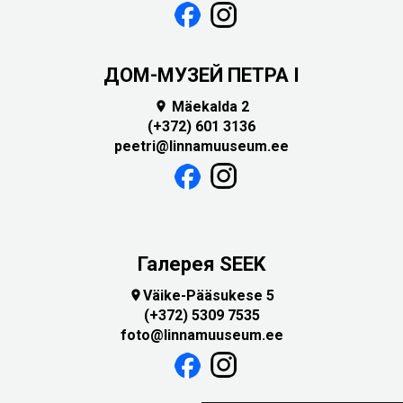
ДОМ-МУЗЕЙ ПЕТРА I
Mäekalda 2

(+372) 601 3136
peetri@linnamuuseum.ee
Галерея SEEK
Väike-Pääsukese 5

(+372) 5309 7535
foto@linnamuuseum.ee