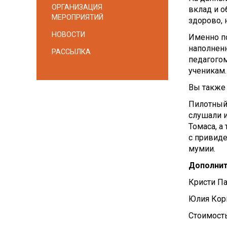
ОРГАНИЗАЦИЯ
вклад и о
МЕРОПРИЯТИЙ
здорово, 
НОВОСТИ
Именно по
наполнен
РАССЫЛКА
педагогом
ученикам.
Вы также 
Пилотный 
слушали и
Томаса, а
с привиде
мумии.
Дополнит
Кристи Па
Юлия Корн
Стоимость