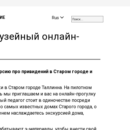
Use
the
ИЕ
Rus
up
and
музейный онлайн-
down
arrows
to
select
a
result.
рсию про привидений в Старом городе и
Press
enter
to
 в Старом городе Таллинна. На пилотном
go
рь мы приглашаем и вас на онлайн-прогулку
to
ый педагог стоит в одиночестве посреди
the
 самых известных домах Старого города, о
selected
менем наслаждаетесь экскурсией дома,
search
result.
абатывают э-материалы, чтобы внести свой