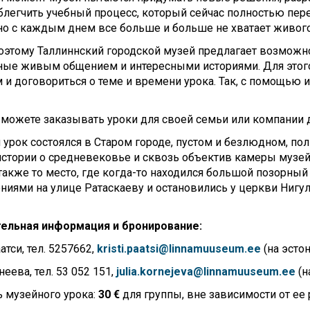
блегчить учебный процесс, который сейчас полностью пере
но с каждым днем все больше и больше не хватает живого
этому Таллиннский городской музей предлагает возможно
ные живым общением и интересными историями. Для этого
 и договориться о теме и времени урока. Так, с помощью и
можете заказывать уроки для своей семьи или компании 
урок состоялся в Старом городе, пустом и безлюдном, п
стории о средневековье и сквозь объектив камеры музейн
 также то место, где когда-то находился большой позорный
ниями на улице Ратаскаеву и остановились у церкви Нигул
ельная информация и бронирование:
атси, тел. 5257662,
kristi
.
paatsi
@
linnamuuseum
.
ee
(на эсто
еева, тел. 53 052 151,
julia
.
kornejeva
@
linnamuuseum
.
ee
(н
 музейного урока:
30 €
для группы, вне зависимости от ее 