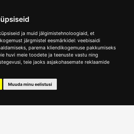
üpsiseid
üpsiseid ja muid jälgimistehnoloogiaid, et
.ee
skogemust järgmistel eesmärkidel:
veebisaidi
maldamiseks
,
parema kliendikogemuse pakkumiseks
ie huvi meie toodete ja teenuste vastu ning
stegevusi
,
teie jaoks asjakohasemate reklaamide
Muuda minu eelistusi