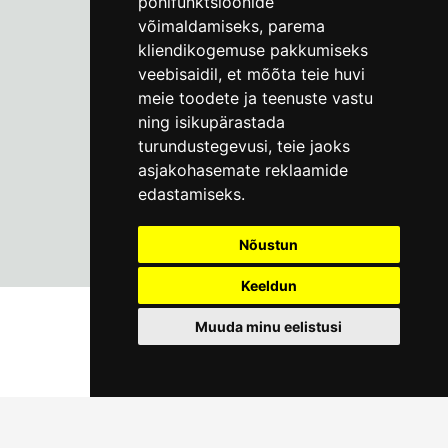
põhifunktsioonide
Пн–Пт 9–17:
(+372) 610 4178
võimaldamiseks
,
parema
kliendikogemuse pakkumiseks
info@linnamuuseum.ee
veebisaidil
,
et mõõta teie huvi
meie toodete ja teenuste vastu
ning isikupärastada
turundustegevusi
,
teie jaoks
asjakohasemate reklaamide
edastamiseks
.
Nõustun
Keeldun
Muuda minu eelistusi