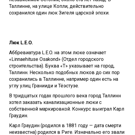
Таллинне, на улице Копли, действительно
сохранился один люк Зигеля царской эпохи.
Люк L.E.O.
Аббревиатура L.E.O. на этом люке означает
«Linnaehituse Osakond» (Отдел городского
строительства). Буква «Т» указывает на город,
Таллинн. Несколько подобных люков до сих пор
сохранились в Таллинне, например один есть на
углу улиц Гранииди и Тёэстузе.
В тридцатых годах прошлого века город Таллинн
хотел заказать канализационные люки с
собственной маркировкой. Конкурс выиграл Карл
Граудин.
Карл Граудин (родился в 1881 году — дата смерти
неизвестна) родился в Риге. Изначально его звали