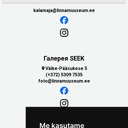
kalamaja@linnamuuseum.ee
Галерея SEEK
Väike-Pääsukese 5

(+372) 5309 7535
foto@linnamuuseum.ee
Me kasutame