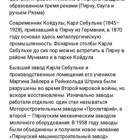
образованном тремя реками (Пярну, Сауга и
ручьем Ряэма).
Современник Койдулы, Карл Себульке (1845–
1928), приехавший в Пярну из Германии, в 1870
году основал здесь металлургическую
промышленность. Фонарные столбы Карла
Себульке до сих пор можно встретить в Пярну в
районе Мунамяэ и в парке Койдула.
Бывший завод Карла Себульке и
производственные помещения его учеников
Мартина Зайлера и Рейнхольда Штрика были
разрушены во время Второй мировой войны, но
вскоре восстановлены. Изначально заводы
работали отдельно: один стал называться
Моторостроительным заводом «Пролетарий», а
второй — Пярнуским механическим заводом
молочного оборудования. В 1958 году заводы
были объединены и получили новое название
«Пярнуский машиностроительный завод».