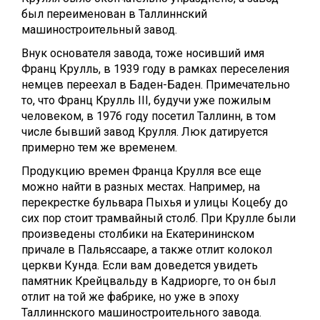
был переименован в Таллиннский
машиностроительный завод.
Внук основателя завода, тоже носивший имя
Франц Крулль, в 1939 году в рамках переселения
немцев переехал в Баден-Баден. Примечательно
то, что Франц Крулль III, будучи уже пожилым
человеком, в 1976 году посетил Таллинн, в том
числе бывший завод Крулля. Люк датируется
примерно тем же временем.
Продукцию времен Франца Крулля все еще
можно найти в разных местах. Например, на
перекрестке бульвара Пыхья и улицы Коцебу до
сих пор стоит трамвайный столб. При Крулле были
произведены столбики на Екатерининском
причале в Пальяссааре, а также отлит колокол
церкви Кунда. Если вам доведется увидеть
памятник Крейцвальду в Кадриорге, то он был
отлит на той же фабрике, но уже в эпоху
Таллиннского машиностроительного завода.