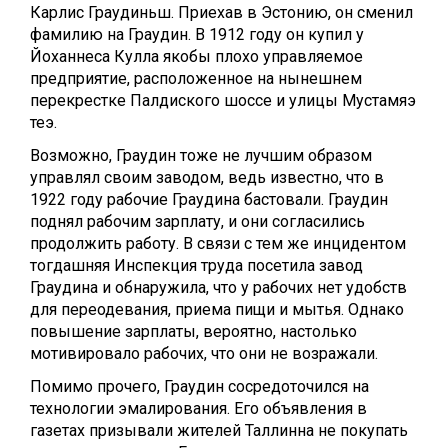
Карлис Граудиньш. Приехав в Эстонию, он сменил
фамилию на Граудин. В 1912 году он купил у
Йоханнеса Кулла якобы плохо управляемое
предприятие, расположенное на нынешнем
перекрестке Палдиского шоссе и улицы Мустамяэ
теэ.
Возможно, Граудин тоже не лучшим образом
управлял своим заводом, ведь известно, что в
1922 году рабочие Граудина бастовали. Граудин
поднял рабочим зарплату, и они согласились
продолжить работу. В связи с тем же инцидентом
тогдашняя Инспекция труда посетила завод
Граудина и обнаружила, что у рабочих нет удобств
для переодевания, приема пищи и мытья. Однако
повышение зарплаты, вероятно, настолько
мотивировало рабочих, что они не возражали.
Помимо прочего, Граудин сосредоточился на
технологии эмалирования. Его объявления в
газетах призывали жителей Таллинна не покупать