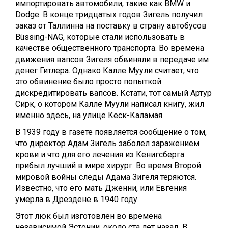
импортировать автомобили, такие как BMW и
Dodge. В конце тридцатых годов Зигель получил
заказ от Таллинна на поставку в страну автобусов
Büssing-NAG, которые стали использовать в
качестве общественного транспорта. Во времена
движения вапсов Зигеля обвиняли в передаче им
денег Гитлера. Однако Калле Муули считает, что
это обвинение было просто попыткой
дискредитировать вапсов. Кстати, тот самый Артур
Сирк, о котором Калле Муули написал книгу, жил
именно здесь, на улице Кеск-Каламая.
В 1939 году в газете появляется сообщение о том,
что директор Адам Зигель заболел заражением
крови и что для его лечения из Кенигсберга
прибыл лучший в мире хирург. Во время Второй
мировой войны следы Адама Зигеля теряются.
Известно, что его мать Дженни, или Евгения
умерла в Дрездене в 1940 году.
Этот люк был изготовлен во времена
независимой Эстонии, около ста лет назад. В