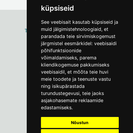
küpsiseid
See veebisait kasutab küpsiseid ja
muid jälgimistehnoloogiaid, et
ТАЛЛИННСКИЙ
ГОРОДСКОЙ МУЗЕЙ
parandada teie sirvimiskogemust
Vene 17
järgmistel eesmärkidel:
veebisaidi
põhifunktsioonide
Пн–Пт 9–17:
(+372) 610 4178
võimaldamiseks
,
parema
kliendikogemuse pakkumiseks
info@linnamuuseum.ee
veebisaidil
,
et mõõta teie huvi
meie toodete ja teenuste vastu
ning isikupärastada
turundustegevusi
,
teie jaoks
asjakohasemate reklaamide
edastamiseks
.
Nõustun