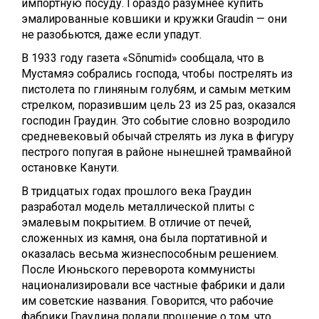
импортную посуду. Гораздо разумнее купить
эмалированные ковшики и кружки Graudin — они
не разобьются, даже если упадут.
В 1933 году газета «Sõnumid» сообщала, что в
Мустамяэ собрались господа, чтобы пострелять из
пистолета по глиняным голубям, и самым метким
стрелком, поразившим цель 23 из 25 раз, оказался
господин Граудин. Это событие словно возродило
средневековый обычай стрелять из лука в фигуру
пестрого попугая в районе нынешней трамвайной
остановке Канути.
В тридцатых годах прошлого века Граудин
разработал модель металлической плиты с
эмалевым покрытием. В отличие от печей,
сложенных из камня, она была портативной и
оказалась весьма жизнеспособным решением.
После Июньского переворота коммунисты
национализировали все частные фабрики и дали
им советские названия. Говорится, что рабочие
фабрики Граудина подали прошение о том, что