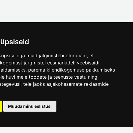
üpsiseid
üpsiseid ja muid jälgimistehnoloogiaid, et
.ee
skogemust järgmistel eesmärkidel:
veebisaidi
maldamiseks
,
parema kliendikogemuse pakkumiseks
ie huvi meie toodete ja teenuste vastu ning
stegevusi
,
teie jaoks asjakohasemate reklaamide
Muuda minu eelistusi