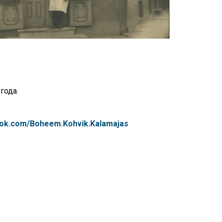
Touch
device
users
can
use
touch
and
swipe
gestures.
года.
ook.com/Boheem.Kohvik.Kalamajas