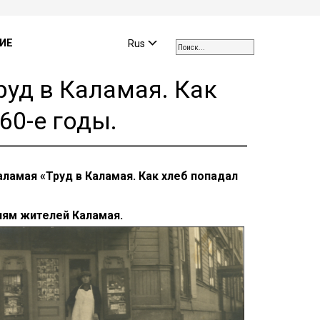
Use
the
ИЕ
Rus
up
and
уд в Каламая. Как
down
arrows
60-е годы.
to
select
a
result.
аламая «Труд в Каламая. Как хлеб попадал
Press
enter
to
иям жителей Каламая.
go
to
the
selected
search
result.