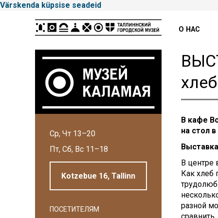
Värskenda küpsise seadeid
Peamenüü
О НАС
ВЫСТ
хлеб
В кафе B
Tallinna
на стол в
Ср, Чт 13–20
Linnamuuseum
Выставка
Пт, Сб, Вс 11–18
В центре 
Как хлеб 
Kotzebue 16, Tallinn
трудолюб
несколько
разной мо
ПОСЕТИТЕЛЯМ
сравнить,