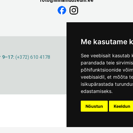
foto@linnamuuseum.ee
Me kasutame k
See veebisait kasutab k
 9–17:
(+372) 610 4178
info@linnamuuseum
parandada teie sirvimi
põhifunktsioonide või
veebisaidil
,
et mõõta te
isikupärastada turundu
edastamiseks
.
Nõustun
Keeldun