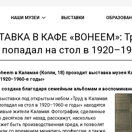
НАШИ МУЗЕИ
ВЫСТАВКИ
ОБРАЗОВАН
АВКА В КАФЕ «BOHEEM»: Тр
 попадал на стол в 1920–19
oheem в Каламая (Копли, 18) проходит выставка музея К
 1920–1960-е годы»
 создана благодаря семейным альбомам и воспоминан
выставки под открытым небом «Труд в Каламая.
попадал на стол в 1920–1960-е годы» находятся
ивые жители Каламая. Фотографии, сделанные
 десятков лет назад, расскажут, насколько
жет быть производственная среда, и позволят
 как со временем менялись профессии, а также