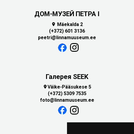
ДОМ-МУЗЕЙ ПЕТРА I
Mäekalda 2

(+372) 601 3136
peetri@linnamuuseum.ee
Галерея SEEK
Väike-Pääsukese 5

(+372) 5309 7535
foto@linnamuuseum.ee