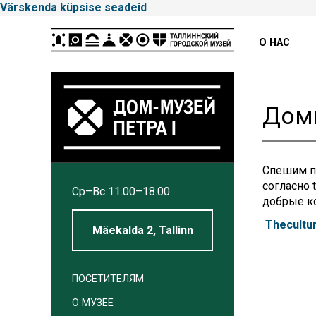
Värskenda küpsise seadeid
Peamenüü
О НАС
Доми
Спешим по
Tallinna
согласно 
Cp–Вс 11.00–18.00
Linnamuuseum
добрые ко
Thecultur
Mäekalda 2, Tallinn
ПОСЕТИТЕЛЯМ
О МУЗЕЕ