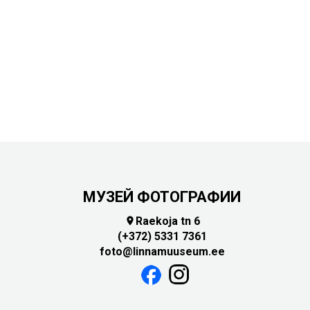
Touch
device
users
can
use
touch
and
swipe
gestures.
МУЗЕЙ ФОТОГРАФИИ
Raekoja tn 6

(+372) 5331 7361
foto@linnamuuseum.ee