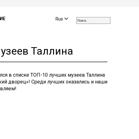
Use
the
ИЕ
Rus
up
and
down
arrows
музеев Таллина
to
select
a
result.
лся в списке ТОП-10 лучших музеев Таллина
Press
ский дворец»! Среди лучших оказались и наши
enter
авляем!
to
go
to
the
selected
search
result.