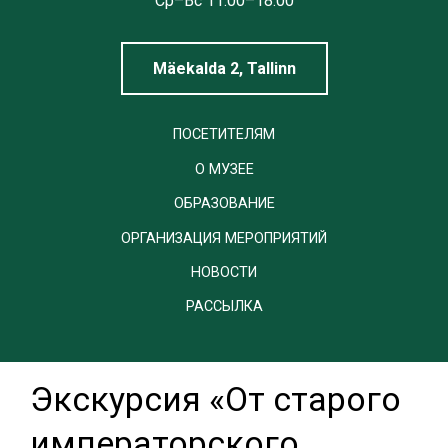
Linnamuuseum
Cp–Вс 11.00–18.00
Mäekalda 2, Tallinn
ПОСЕТИТЕЛЯМ
О МУЗЕЕ
ОБРАЗОВАНИЕ
ОРГАНИЗАЦИЯ МЕРОПРИЯТИЙ
НОВОСТИ
РАССЫЛКА
Экскурсия «От старого
императорского