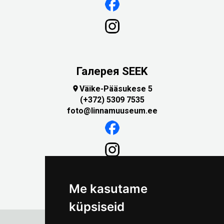
Галерея SEEK
Väike-Pääsukese 5

(+372) 5309 7535
foto@linnamuuseum.ee
Me kasutame
küpsiseid