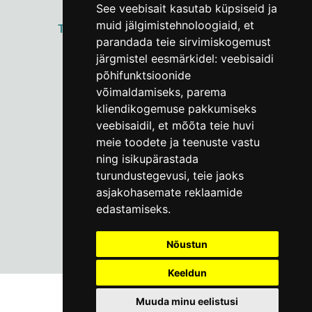
See veebisait kasutab küpsiseid ja
muid jälgimistehnoloogiaid, et
ТАЛЛИННСКИЙ
ГОРОДСКОЙ МУЗЕЙ
parandada teie sirvimiskogemust
Vene 17
järgmistel eesmärkidel:
veebisaidi
põhifunktsioonide
Пн–Пт 9–17:
(+372) 610 4178
võimaldamiseks
,
parema
kliendikogemuse pakkumiseks
info@linnamuuseum.ee
veebisaidil
,
et mõõta teie huvi
meie toodete ja teenuste vastu
ning isikupärastada
turundustegevusi
,
teie jaoks
asjakohasemate reklaamide
edastamiseks
.
Nõustun
Keeldun
Muuda minu eelistusi