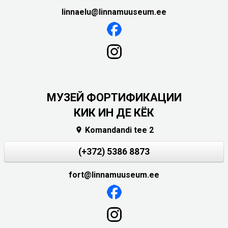
linnaelu@linnamuuseum.ee
МУЗЕЙ ФОРТИФИКАЦИИ
КИК ИН ДЕ КЁК
Komandandi tee 2

(+372) 5386 8873
fort@linnamuuseum.ee