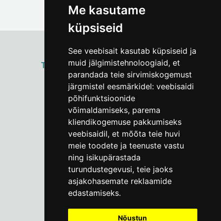
Me kasutame
küpsiseid
See veebisait kasutab küpsiseid ja
muid jälgimistehnoloogiaid, et
ТАЛЛИННСКИЙ
ГОРОДСКОЙ МУЗЕЙ
parandada teie sirvimiskogemust
Vene 17
järgmistel eesmärkidel:
veebisaidi
põhifunktsioonide
Пн–Пт 9–17:
(+372) 610 4178
võimaldamiseks
,
parema
kliendikogemuse pakkumiseks
info@linnamuuseum.ee
veebisaidil
,
et mõõta teie huvi
meie toodete ja teenuste vastu
ning isikupärastada
turundustegevusi
,
teie jaoks
asjakohasemate reklaamide
edastamiseks
.
Nõustun