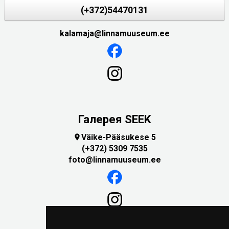
(+372)54470131
kalamaja@linnamuuseum.ee
Галерея SEEK
Väike-Pääsukese 5

(+372) 5309 7535
foto@linnamuuseum.ee