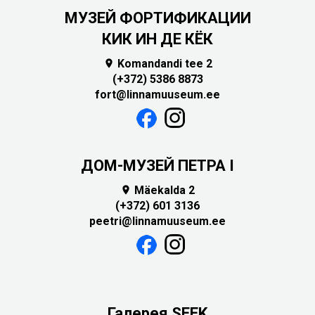
МУЗЕЙ ФОРТИФИКАЦИИ
КИК ИН ДЕ КЁК
Komandandi tee 2

(+372) 5386 8873
fort@linnamuuseum.ee
ДОМ-МУЗЕЙ ПЕТРА I
Mäekalda 2

(+372) 601 3136
peetri@linnamuuseum.ee
Галерея SEEK