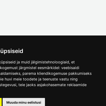
üpsiseid
üpsiseid ja muid jälgimistehnoloogiaid, et
.ee
skogemust järgmistel eesmärkidel:
veebisaidi
maldamiseks
,
parema kliendikogemuse pakkumiseks
ie huvi meie toodete ja teenuste vastu ning
stegevusi
,
teie jaoks asjakohasemate reklaamide
Muuda minu eelistusi