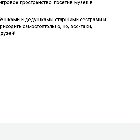
Touch
гровое пространство, посетив музеи в
device
users
бушками и дедушками, старшими сестрами и
can
риходить самостоятельно, но, все-таки,
use
друзей!
touch
and
swipe
gestures.