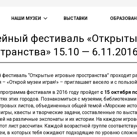
НАШИ МУЗЕИ
ВЫСТАВКИ
ОБРАЗОВАН
ейный фестиваль «Открыты
транства» 15.10 — 6.11.201
фестиваль “Открытые игровые пространства” проходит раз
 – «Открой музеи играя!» – приглашает весело и с пользой
программа фестиваля в 2016 году пройдет
с 15 октября п
тях этих городов. Познакомиться с музеями, библиотекам
гровых листов, объединенных общей темой «Морские исто
 игры, квесты и творческие задачи, составленные по выст
ей на различные экспонаты и их истории. На каждом игрово
тот лист рассчитан. Каждой возрастной группе соответств
еи, в которых тебя ожидают подходящие по уровню сложно