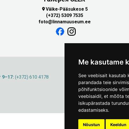
Väike-Pääsukese 5

(+372) 5309 7535
foto@linnamuuseum.ee
Me kasutame k
See veebisait kasutab k
 9–17:
(+372) 610 4178
info@linnamuuseum
parandada teie sirvimi
põhifunktsioonide või
veebisaidil
,
et mõõta te
isikupärastada turundu
edastamiseks
.
Nõustun
Keeldun