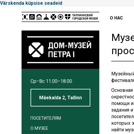
Värskenda küpsise seadeid
Peamenüü
О НАС
Муз
прос
Tallinna
Музейный 
фестиваля
Cp–Вс 11.00–18.00
Linnamuuseum
Основная 
окрестнос
Mäekalda 2, Tallinn
помощи и
задания и
посетител
ПОСЕТИТЕЛЯМ
которых э
О МУЗЕЕ
найти муз