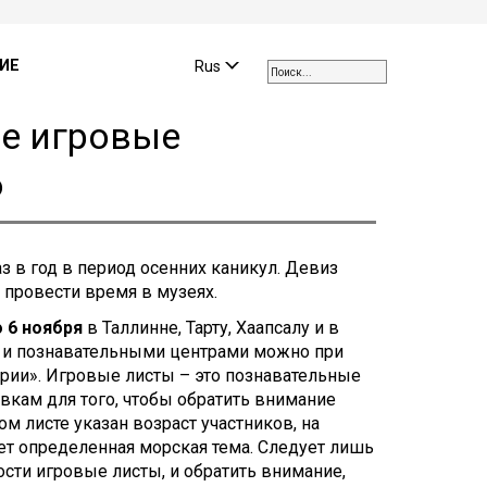
Use
the
ИЕ
Rus
up
and
е игровые
down
arrows
6
to
select
a
result.
 в год в период осенних каникул. Девиз
Press
 провести время в музеях.
enter
to
о 6 ноября
в Таллинне, Тарту, Хаапсалу и в
go
и и познавательными центрами можно при
to
рии». Игровые листы – это познавательные
the
авкам для того, чтобы обратить внимание
selected
м листе указан возраст участников, на
search
ует определенная морская тема. Следует лишь
result.
сти игровые листы, и обратить внимание,