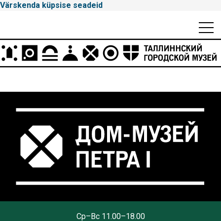
Värskenda küpsise seadeid
Mobiili
Men
Peamenüü
Tallinna
Cp–Вс 11.00–18.00