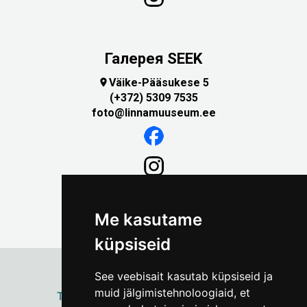
Галерея SEEK
Väike-Pääsukese 5

(+372) 5309 7535
foto@linnamuuseum.ee
Me kasutame
küpsiseid
See veebisait kasutab küpsiseid ja
muid jälgimistehnoloogiaid, et
ТАЛЛИННСКИЙ
ГОРОДСКОЙ МУЗЕЙ