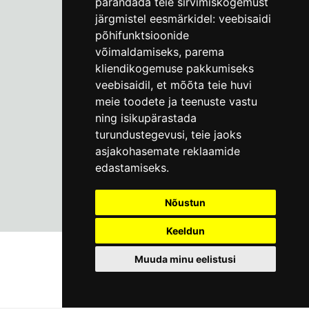
parandada teie sirvimiskogemust
Vene 17
järgmistel eesmärkidel:
veebisaidi
põhifunktsioonide
Пн–Пт 9–17:
(+372) 610 4178
võimaldamiseks
,
parema
kliendikogemuse pakkumiseks
info@linnamuuseum.ee
veebisaidil
,
et mõõta teie huvi
meie toodete ja teenuste vastu
ning isikupärastada
turundustegevusi
,
teie jaoks
asjakohasemate reklaamide
edastamiseks
.
Nõustun
Keeldun
Muuda minu eelistusi