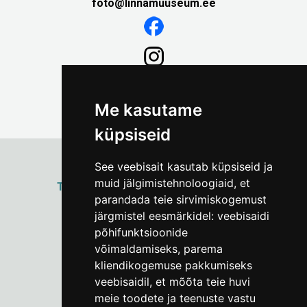
foto@linnamuuseum.ee
Me kasutame
küpsiseid
See veebisait kasutab küpsiseid ja
muid jälgimistehnoloogiaid, et
ТАЛЛИННСКИЙ
ГОРОДСКОЙ МУЗЕЙ
parandada teie sirvimiskogemust
Vene 17
järgmistel eesmärkidel:
veebisaidi
põhifunktsioonide
Пн–Пт 9–17:
(+372) 610 4178
võimaldamiseks
,
parema
kliendikogemuse pakkumiseks
info@linnamuuseum.ee
veebisaidil
,
et mõõta teie huvi
meie toodete ja teenuste vastu