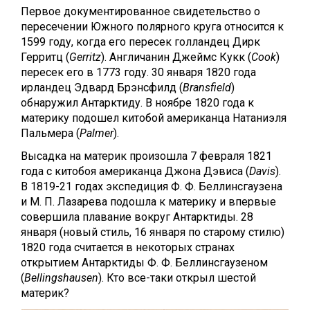
Первое документированное свидетельство о
пересечении Южного полярного круга относится к
1599 году, когда его пересек голландец Дирк
Герритц (
Gerritz
). Англичанин Джеймс Кукк (
Cook
)
пересек его в 1773 году. 30 января 1820 года
ирландец Эдвард Брэнсфилд (
Bransfield
)
обнаружил Антарктиду. В ноябре 1820 года к
материку подошел китобой американца Натаниэля
Пальмера (
Palmer
).
Высадка на материк произошла 7 февраля 1821
года с китобоя американца Джона Дэвиса (
Davis
).
В 1819-21 годах экспедиция Ф. Ф. Беллинсгаузена
и М. П. Лазарева подошла к материку и впервые
совершила плавание вокруг Антарктиды. 28
января (новый стиль, 16 января по старому стилю)
1820 года считается в некоторых странах
открытием Антарктиды Ф. Ф. Беллинсгаузеном
(
Bellingshausen
). Кто все-таки открыл шестой
материк?