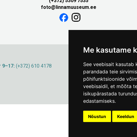
(+372) 5309 7535
foto@linnamuuseum.ee
Me kasutame k
See veebisait kasutab k
 9–17:
(+372) 610 4178
info@linnamuuseum
parandada teie sirvimi
põhifunktsioonide või
veebisaidil
,
et mõõta te
isikupärastada turundu
edastamiseks
.
Nõustun
Keeldun