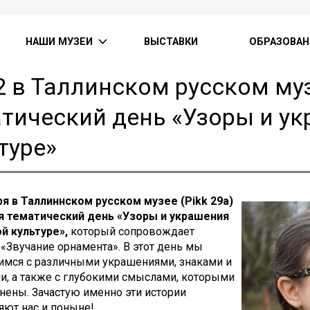
НАШИ МУЗЕИ
ВЫСТАВКИ
ОБРАЗОВАН
2 в Таллинском русском му
тический день «Узоры и у
туре»
ря в Таллиннском русском музее (
Pikk 29a
)
я
тематический день «Узоры и украшения
ой культуре»,
который сопровождает
«Звучание орнамента». В этот день мы
имся с различными украшениями, знаками и
и, а также с глубокими смыслами, которыми
нены. Зачастую именно эти истории
яют нас и поныне!