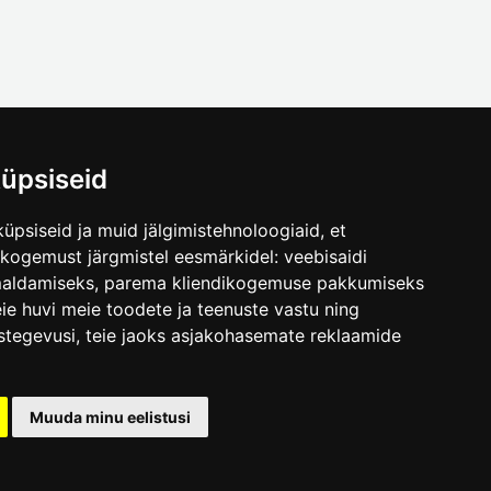
üpsiseid
üpsiseid ja muid jälgimistehnoloogiaid, et
.ee
skogemust järgmistel eesmärkidel:
veebisaidi
maldamiseks
,
parema kliendikogemuse pakkumiseks
ie huvi meie toodete ja teenuste vastu ning
stegevusi
,
teie jaoks asjakohasemate reklaamide
Muuda minu eelistusi