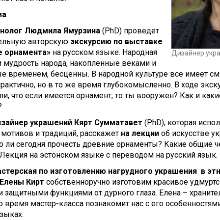
ма
:
этнолог Людмила Ямурзина
(PhD) проведет
ельную авторскую
экскурсию по выставке
е орнамента»
на русском языке. Народная
Дизайнер укр
и мудрость народа, накопленные веками и
е временем, бесценны. В народной культуре все имеет смы
практично, но в то же время глубокомысленно. В ходе экс
ли, что если имеется орнамент, то ты вооружен? Как и ка
?
изайнер украшений Кярт Сумматавет
(PhD), которая испо
 мотивов и традиций, расскажет
на лекции
об искусстве ук
 ли сегодня прочесть древние орнаменты? Какие общие ч
Лекция на эстонском языке с переводом на русский язык.
стерская по изготовлению нагрудного украшения в эт
Елены Кирт
собственноручно изготовим красивое удмуртс
и защитными функциями от дурного глаза. Елена – храните
о время мастер-класса познакомит нас с его особенностями
зыках.