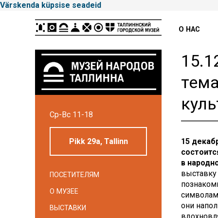
Värskenda küpsise seadeid
Peamenüü
О НАС
15.1
тема
куль
Tallinna
Ср-Вс 11-18
Linnamuuseum
Pikk 29a, Tallinn
15 декаб
состоитс
в народн
выставку 
ПОСЕТИТЕЛЯМ
познаком
О МУЗЕЕ
символам
они напол
ВЫСТАВКИ
вдохновл