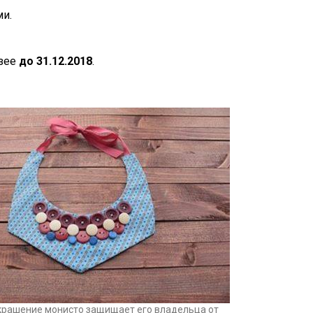
ми.
узее
до 31.12.2018
.
крашение монисто защищает его владельца от