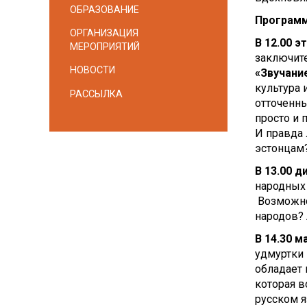
ОБРАЗОВАНИЕ
Програм
ОРГАНИЗАЦИЯ
В 12.00 
МЕРОПРИЯТИЙ
заключит
НОВОСТИ
«Звучани
культура 
РАССЫЛКА
отточенны
просто и 
И правда 
эстонцам
В
13.00
д
народных
Возможно
народов? 
В 14.30
ма
удмуртки
обладает 
которая в
русском я