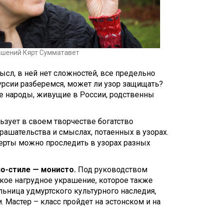
Touch
device
users
can
use
ашений Кярт Сумматавет
touch
and
сл, в ней нет сложностей, все предельно
swipe
курсии разберемся, может ли узор защищать?
gestures.
кие народы, живущие в России, родственны
льзует в своем творчестве богатство
рашательства и смыслах, потаенных в узорах.
ерты можно проследить в узорах разных
но-стиле — монисто.
Под руководством
кое нагрудное украшение, которое также
льница удмуртского культурного наследия,
. Мастер – класс пройдет на эстонском и на