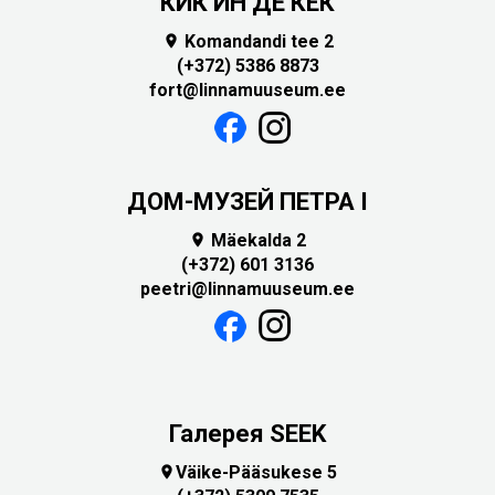
КИК ИН ДЕ КЁК
Komandandi tee 2

(+372) 5386 8873
fort@linnamuuseum.ee
ДОМ-МУЗЕЙ ПЕТРА I
Mäekalda 2

(+372) 601 3136
peetri@linnamuuseum.ee
Галерея SEEK
Väike-Pääsukese 5
