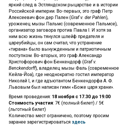
яркий след в Эстляндском рыцарстве и в истории
Российской империи. Во-первых, это граф Петр
Алексеевич фон дер Пален (
Graf v. der Pahlen
),
уроженец мызы Пальмс (современное Пальмсе),
организатор заговора против Павла I. И хотя за
ним всю жизнь тянулся шлейф предателя и
цареубийцы, он сам считал, что устранение
«тирана» было вынужденным и патриотичным
поступком. Во-вторых, это граф Александр
Христофорович фон Бенкендорф (
Graf v.
Benckendorff
), владелец мызы Фаль (современное
Кейла-Йоа), где неоднократно гостил император
Николай I, и где адъютантом Бенкендорфа А. Ф.
Львовым был написан гимн «Боже царя храни».
Время проведения:
18 ноября с 17.30 до 19.00
Стоимость участия
: 7€ (полный билет) / 5€
(льготный билет)
Количество мест ограничено, поэтому просим
заранее зарегистрироваться
здесь