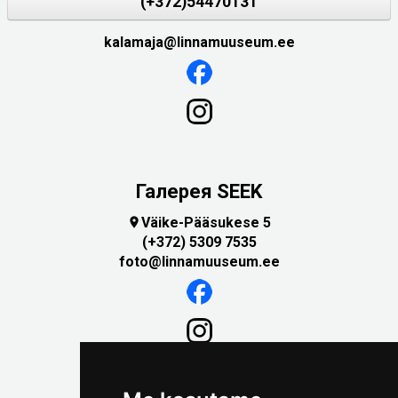
(+372)54470131
kalamaja@linnamuuseum.ee
Галерея SEEK
Väike-Pääsukese 5

(+372) 5309 7535
foto@linnamuuseum.ee