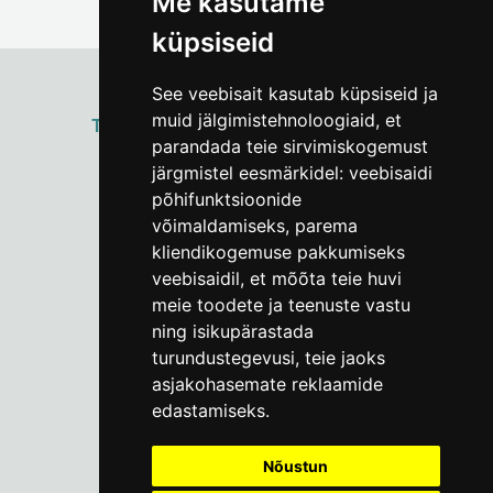
Me kasutame
küpsiseid
See veebisait kasutab küpsiseid ja
muid jälgimistehnoloogiaid, et
ТАЛЛИННСКИЙ
ГОРОДСКОЙ МУЗЕЙ
parandada teie sirvimiskogemust
Vene 17
järgmistel eesmärkidel:
veebisaidi
põhifunktsioonide
Пн–Пт 9–17:
(+372) 610 4178
võimaldamiseks
,
parema
kliendikogemuse pakkumiseks
info@linnamuuseum.ee
veebisaidil
,
et mõõta teie huvi
meie toodete ja teenuste vastu
ning isikupärastada
turundustegevusi
,
teie jaoks
asjakohasemate reklaamide
edastamiseks
.
Nõustun