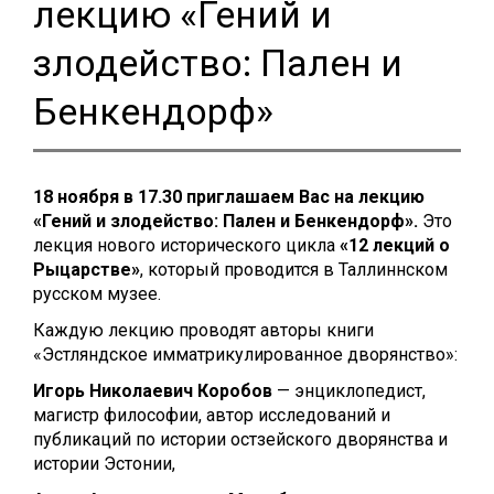
лекцию «Гений и
злодейство: Пален и
Бенкендорф»
18 нояб
ря в 17.30 приглашаем Вас на лекцию
«Гений и злодейство: Пален и Бенкендорф».
Это
лекция нового исторического цикла
«12 лекций о
Pыцарстве»
, который проводится в Таллиннском
русском музее.
Каждую лекцию проводят авторы книги
«Эстляндское имматрикулированное дворянство»:
Игорь Никол
аевич Коробов
— энциклопедист,
магистр философии, автор исследований и
публикаций по истории остзейского дворянства и
истории Эстонии,