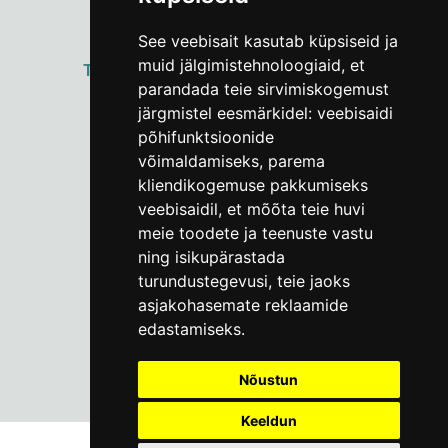
See veebisait kasutab küpsiseid ja
muid jälgimistehnoloogiaid, et
ТАЛЛИННСКИЙ
ГОРОДСКОЙ МУЗЕЙ
parandada teie sirvimiskogemust
Vene 17
järgmistel eesmärkidel:
veebisaidi
põhifunktsioonide
Пн–Пт 9–17:
(+372) 610 4178
võimaldamiseks
,
parema
kliendikogemuse pakkumiseks
info@linnamuuseum.ee
veebisaidil
,
et mõõta teie huvi
meie toodete ja teenuste vastu
ning isikupärastada
turundustegevusi
,
teie jaoks
asjakohasemate reklaamide
edastamiseks
.
Nõustun
Keeldun