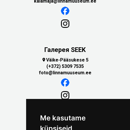
kalamaja@linnamuuseum.ee
Галерея SEEK
Väike-Pääsukese 5

(+372) 5309 7535
foto@linnamuuseum.ee
Me kasutame
küpsiseid