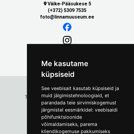
Väike-Pääsukese 5

(+372) 5309 7535
foto@linnamuuseum.ee
Me kasutame
küpsiseid
See veebisait kasutab küpsiseid ja
muid jälgimistehnoloogiaid, et
ТАЛЛИННСКИЙ
ГОРОДСКОЙ МУЗЕЙ
parandada teie sirvimiskogemust
Vene 17
järgmistel eesmärkidel:
veebisaidi
põhifunktsioonide
Пн–Пт 9–17:
(+372) 610 4178
võimaldamiseks
,
parema
kliendikogemuse pakkumiseks