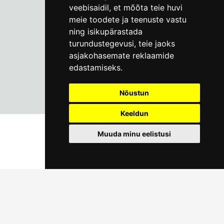
info@linnamuuseum.ee
veebisaidil
,
et mõõta teie huvi
meie toodete ja teenuste vastu
ning isikupärastada
turundustegevusi
,
teie jaoks
asjakohasemate reklaamide
edastamiseks
.
Nõustun
Keeldun
Muuda minu eelistusi